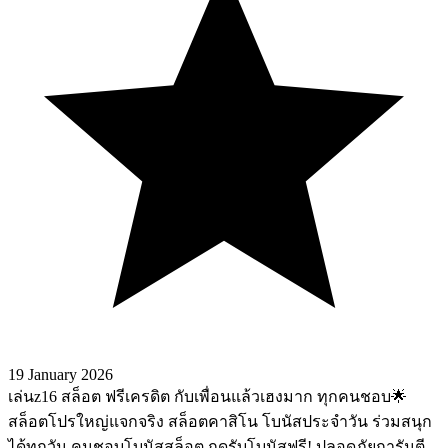
19 January 2026
เล่นz16 สล็อต ฟรีเครดิต กับเพื่อนแล้วเฮงมาก ทุกคนชอบ🌟
สล็อตโปรใหญ่แจกจริง สล็อตคาสิโน โบนัสประจำวัน ร่วมสนุก
ได้ทุกวัน คนชอบโบนัสสล็อต กดรับโบนัสฟรี! ปลอดภัยการันตี