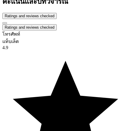
คะแนนและบทวิจารณ์
Ratings and reviews checked
Ratings and reviews checked
โทรศัพท์
แท็บเล็ต
4.9