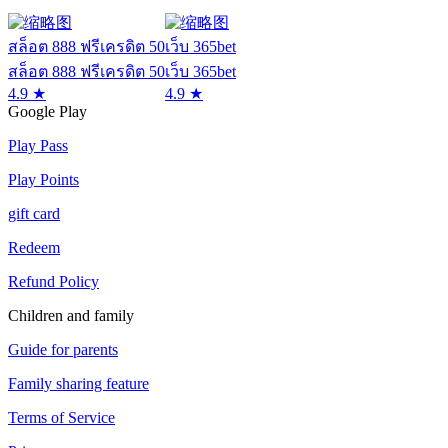
สล็อต 888 ฟรีเครดิต 50
เว็บ 365bet
สล็อต 888 ฟรีเครดิต 50
เว็บ 365bet
4.9 ★
4.9 ★
Google Play
Play Pass
Play Points
gift card
Redeem
Refund Policy
Children and family
Guide for parents
Family sharing feature
Terms of Service