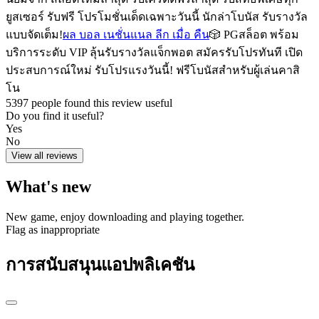
ยูสเซอร์ รับฟรี โปรโมชั่นเด็ดเฉพาะวันนี้ นักล่าโบนัส รับรางวัล
แบบจัดเต็ม!
ผล บอล เนชั่นแนล ลีก เมื่อ คืน
🎲 PGสล็อต พร้อม
บริการระดับ VIP ลุ้นรับรางวัลแจ็กพอต สมัครรับโปรทันที เปิด
ประสบการณ์ใหม่ รับโปรแรงวันนี้! ฟรีโบนัสสำหรับผู้เล่นคาสิ
โน
5397 people found this review useful
Do you find it useful?
Yes
No
View all reviews
What's new
New game, enjoy downloading and playing together.
Flag as inappropriate
การสนับสนุนแอปพลิเคชัน