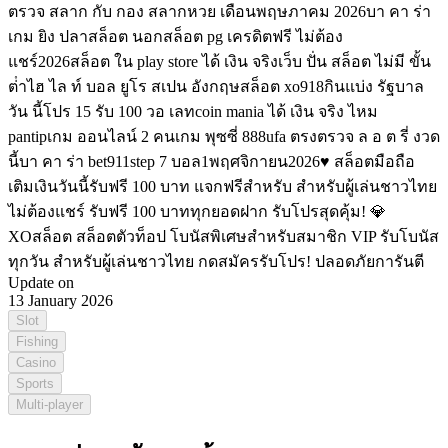
ตรวจ สลาก กับ กอง สลากหวย เดือนพฤษภาคม 2026บา คา ร่า
เกม ยิง ปลาสล็อต นอกสล็อต pg เครดิตฟรี ไม่ต้อง
แชร์2026สล็อต ใน play store ได้ เงิน จริงเว็บ ปั่น สล็อต ไม่มี ขั้น
ต่ําไฮ ไล ท์ บอล ยูโร สเปน อังกฤษสล็อต xo918กินแบ่ง รัฐบาล
วัน นี้โปร 15 รับ 100 วอ เลทcoin mania ได้ เงิน จริง ไหม
pantipเกม ออนไลน์ 2 คนเกม พุซซี่ 888ufa ตรงตรวจ ล อ ต รี่ งวด
นี้บา คา ร่า bet911step 7 บอล1พฤศจิกายน2026♥️ สล็อตมือถือ
เติมเงินวันนี้รับฟรี 100 บาท แจกฟรีสำหรับ สำหรับผู้เล่นชาวไทย
ไม่ต้องแชร์ รับฟรี 100 บาททุกยอดฝาก รับโปรสุดคุ้ม! 💎
XOสล็อต สล็อตตัวท็อป โบนัสพิเศษสำหรับสมาชิก VIP รับโบนัส
ทุกวัน สำหรับผู้เล่นชาวไทย กดสมัครรับโปร! ปลอดภัยการันตี
Update on
13 January 2026
Slot
Fishing
Casino
Sports
Multi-player