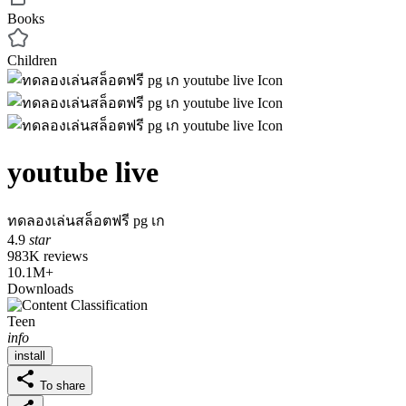
Books
Children
youtube live
ทดลองเล่นสล็อตฟรี pg เก
4.9
star
983K reviews
10.1M+
Downloads
Teen
info
install
To share