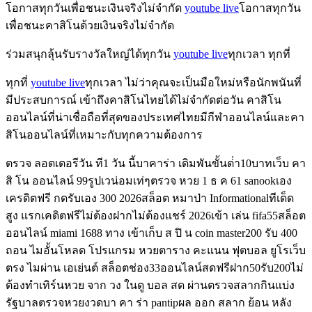
โอกาสทุกวันเพื่อชนะเงินจริงไม่จำกัด
youtube live
โอกาสทุกวัน
เพื่อชนะคาสิโนด้วยเงินจริงไม่จำกัด
ร่วมสนุกลุ้นรับรางวัลใหญ่ได้ทุกวัน
youtube live
ทุกเวลา ทุกที่
ทุกที่
youtube live
ทุกเวลา ไม่ว่าคุณจะเป็นมือใหม่หรือนักพนันที่
มีประสบการณ์ เข้าถึงคาสิโนไทยได้ไม่จำกัดต่อวัน คาสิโน
ออนไลน์ที่น่าเชื่อถือที่สุดของประเทศไทยมีกีฬาออนไลน์และคา
สิโนออนไลน์ที่เหมาะกับทุกความต้องการ
ตรวจ ลอตเตอรีวัน ที1 วัน นี้บาคาร่า เดิมพันขั้นต่ํา10บาทเว็บ คา
สิ โน ออนไลน์ 99รูปเวน่อมเท่ๆตรวจ หวย 1 ธ ค 61 sanookเอง
เครดิตฟรี กดรับเอง 300 2026สล็อต หมาป่า Informationalทีเด็ด
สูง แรกเคดิตฟรีไม่ต้องฝากไม่ต้องแชร์ 2026เข้า เล่น fifa55สล็อต
ออนไลน์ miami 1688 ทาง เข้าเก็บ ส ปิ น coin master200 รับ 400
ถอน ไมอั้นโหลด โปรแกรม หวยตาราง คะแนน ฟุตบอล ยูโรเว็บ
ตรง ไมผ่าน เอเย่นต์ สล็อตช่อง33ออนไลน์สดฟรีฝาก50รับ200ไม่
ต้องทําเทิร์นหวย จาก วง ในดู บอล สด ผ่านตรวจสลากกินแบ่ง
รัฐบาลตรวจหวยงวดบา คา ร่า pantipผล ออก สลาก ย้อน หลัง