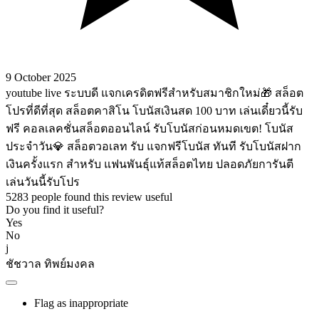
9 October 2025
youtube live ระบบดี แจกเครดิตฟรีสำหรับสมาชิกใหม่🎁 สล็อต
โปรที่ดีที่สุด สล็อตคาสิโน โบนัสเงินสด 100 บาท เล่นเดี๋ยวนี้รับ
ฟรี คอลเลคชั่นสล็อตออนไลน์ รับโบนัสก่อนหมดเขต! โบนัส
ประจำวัน💎 สล็อตวอเลท รับ แจกฟรีโบนัส ทันที รับโบนัสฝาก
เงินครั้งแรก สำหรับ แฟนพันธุ์แท้สล็อตไทย ปลอดภัยการันตี
เล่นวันนี้รับโปร
5283 people found this review useful
Do you find it useful?
Yes
No
j
ชัชวาล ทิพย์มงคล
Flag as inappropriate