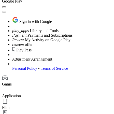
Google Play
Sign in with Google
play_apps
Library and Tools
Payment
Payments and Subscriptions
Review
My Activity on Google Play
redeem
offer
Play Pass
Adjustment
Arrangement
Personal Policy
•
Terms of Service
Game
Application
Film