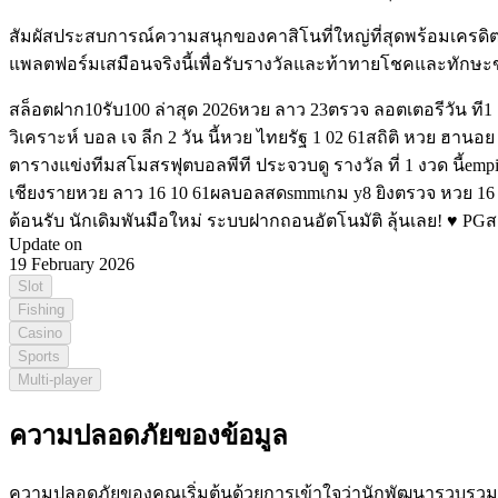
สัมผัสประสบการณ์ความสนุกของคาสิโนที่ใหญ่ที่สุดพร้อมเครดิ
แพลตฟอร์มเสมือนจริงนี้เพื่อรับรางวัลและท้าทายโชคและทักษ
สล็อตฝาก10รับ100 ล่าสุด 2026หวย ลาว 23ตรวจ ลอตเตอรีวัน ที1 เดื
วิเคราะห์ บอล เจ ลีก 2 วัน นี้หวย ไทยรัฐ 1 02 61สถิติ หวย ฮานอย 
ตารางแข่งทีมสโมสรฟุตบอลพีที ประจวบดู รางวัล ที่ 1 งวด นี้em
เชียงรายหวย ลาว 16 10 61ผลบอลสดsmmเกม y8 ยิงตรวจ หวย 16 ก ย
ต้อนรับ นักเดิมพันมือใหม่ ระบบฝากถอนอัตโนมัติ ลุ้นเลย! ♥️ PG
Update on
19 February 2026
Slot
Fishing
Casino
Sports
Multi-player
ความปลอดภัยของข้อมูล
ความปลอดภัยของคุณเริ่มต้นด้วยการเข้าใจว่านักพัฒนารวบรวม