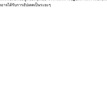
่งอาจได้รับการอัปเดตเป็นระยะๆ