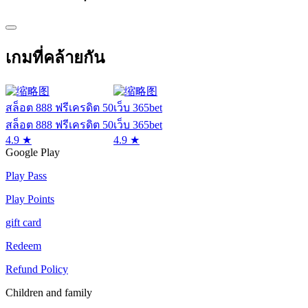
เกมที่คล้ายกัน
สล็อต 888 ฟรีเครดิต 50
เว็บ 365bet
สล็อต 888 ฟรีเครดิต 50
เว็บ 365bet
4.9 ★
4.9 ★
Google Play
Play Pass
Play Points
gift card
Redeem
Refund Policy
Children and family