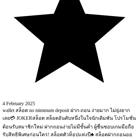
4 February 2025
wallet สล็อต no minimum deposit ฝาก-ถอน ง่ายมาก ไม่ยุ่งยาก
เลย💳 JOKERสล็อต สล็อตอันดับหนึ่งในใจนักเดิมพัน โปรโมชั่น
ต้อนรับสมาชิกใหม่ ฝากถอนง่ายไม่มีขั้นต่ำ ผู้ชื่นชอบเกมมือถือ
รับสิทธิพิเศษก่อนใคร! สล็อตตัวท็อปแห่งปี♣️ สล็อตฝากถอนออ