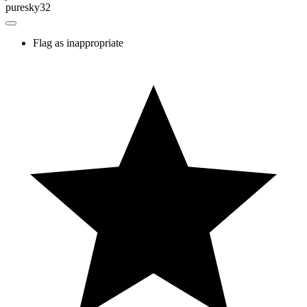
puresky32
Flag as inappropriate