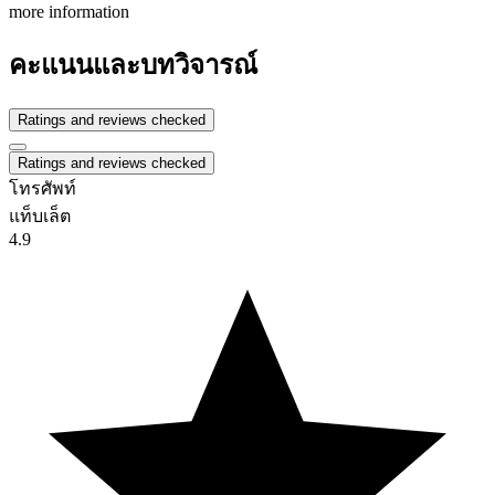
more information
คะแนนและบทวิจารณ์
Ratings and reviews checked
Ratings and reviews checked
โทรศัพท์
แท็บเล็ต
4.9