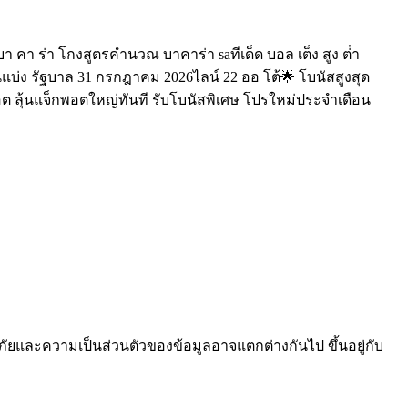
 คา ร่า โกงสูตรคํานวณ บาคาร่า saทีเด็ด บอล เต็ง สูง ต่ํา
นแบ่ง รัฐบาล 31 กรกฎาคม 2026ไลน์ 22 ออ โต้🌟 โบนัสสูงสุด
ล็อต ลุ้นแจ็กพอตใหญ่ทันที รับโบนัสพิเศษ โปรใหม่ประจำเดือน
ยและความเป็นส่วนตัวของข้อมูลอาจแตกต่างกันไป ขึ้นอยู่กับ