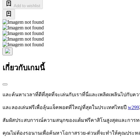
Add to wishlist
เกี่ยวกับเกมนี้
และค้นหาเวลาที่ดีที่สุดที่จะเล่นกับเราที่นี่และเพลิดเพลินไปกับ
และลองเล่นฟรีเพื่อลุ้นแจ็คพอตที่ใหญ่ที่สุดในประเทศไทยปี
w299
สัมผัสประสบการณ์ความสนุกของแต้มฟรีคาสิโนสูงสุดและการทดลอง
คุณไม่ต้องรอนานเพื่อค้นหาโอกาสรวย-ด่วนที่จะทำให้คุณประห