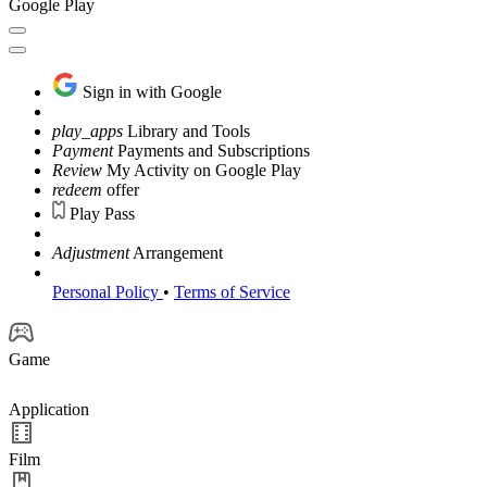
Google Play
Sign in with Google
play_apps
Library and Tools
Payment
Payments and Subscriptions
Review
My Activity on Google Play
redeem
offer
Play Pass
Adjustment
Arrangement
Personal Policy
•
Terms of Service
Game
Application
Film