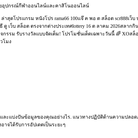
ด้วยอุปกรณ์กีฬาออนไลน์และคาสิโนออนไลน์
 ล่าสุดโปรแกรม หนังโปร rama66 100แจ๊ ค พอ ต สล็อต scr888เว็บ บา
ิธี ดู เว็บ สล็อต ตรงจากต่างประเทศlottery 16 ต ลาคม 2026สลากกิ
ายกิจกรรม รับรางวัลแบบจัดเต็ม! โปรโมชั่นเด็ดเฉพาะวันนี้ 🌈 XOส
่วโมง
และแบ่งปันข้อมูลของคุณอย่างไร.
แนวทางปฏิบัติด้านความปลอดภั
่งอาจได้รับการอัปเดตเป็นระยะๆ