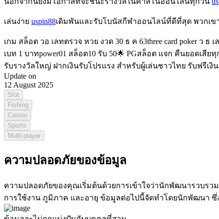
นอกจากนี้ยังมีโอกาสที่จะชนะรางวัลในคาสิโนออนไลน์ทุกวัน
us
เล่นง่าย
uspin88
เดิมพันและรับโบนัสกีฬาออนไลน์ที่ดีที่สุด พวกเ
เกม สล็อต วอ เลทตรวจ หวย งวด 30 ธ ค 63three card poker ว ธ เล
เบท 1 บาทpower01 สล็อต10 รับ 50🌟 PGสล็อต แจก คืนยอดเสียทุกส
รับรางวัลใหญ่ ฝากเงินรับโปรแรง สำหรับผู้เล่นชาวไทย รับฟรีเง
Update on
12 August 2025
Slot
Fishing
Casino
Sports
Multi-player
ความปลอดภัยของข้อมูล
ความปลอดภัยของคุณเริ่มต้นด้วยการเข้าใจว่านักพัฒนารวบรวม
การใช้งาน ภูมิภาค และอายุ
ข้อมูลต่อไปนี้จัดทำโดยนักพัฒนา ซึ
ข้อมูลจะไม่ถูกแบ่งปันกับบุคคลที่สาม