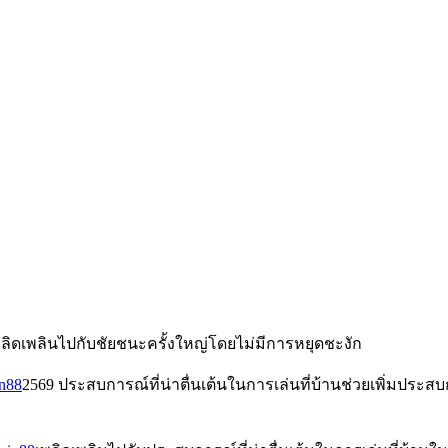
ลิดเพลินไปกับชัยชนะครั้งใหญ่โดยไม่มีการหยุดชะงัก
in88
2569 ประสบการณ์ที่น่าตื่นเต้นในการเล่นที่บ้านช่วยเพิ่มประส