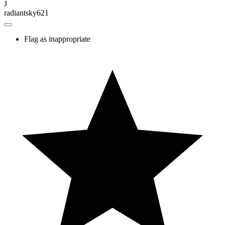
J
radiantsky621
Flag as inappropriate