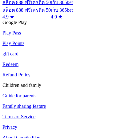
สล็อต 888 ฟรีเครดิต 50
เว็บ 365bet
สล็อต 888 ฟรีเครดิต 50
เว็บ 365bet
4.9 ★
4.9 ★
Google Play
Play Pass
Play Points
gift card
Redeem
Refund Policy
Children and family
Guide for parents
Family sharing feature
Terms of Service
Privacy
About Google Play