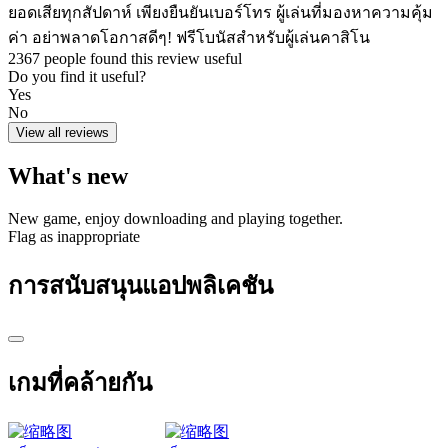
ยอดเสียทุกสัปดาห์ เพียงยืนยันเบอร์โทร ผู้เล่นที่มองหาความคุ้ม
ค่า อย่าพลาดโอกาสดีๆ! ฟรีโบนัสสำหรับผู้เล่นคาสิโน
2367 people found this review useful
Do you find it useful?
Yes
No
View all reviews
What's new
New game, enjoy downloading and playing together.
Flag as inappropriate
การสนับสนุนแอปพลิเคชัน
เกมที่คล้ายกัน