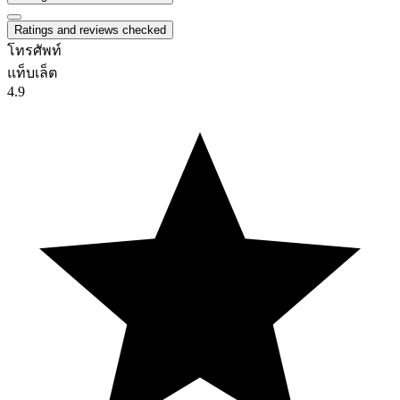
Ratings and reviews checked
โทรศัพท์
แท็บเล็ต
4.9