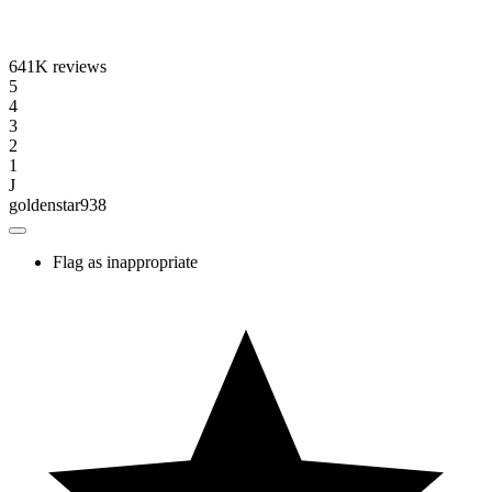
641K reviews
5
4
3
2
1
J
goldenstar938
Flag as inappropriate