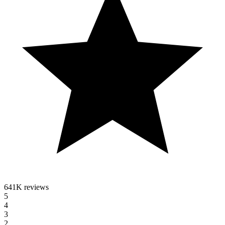
641K reviews
5
4
3
2