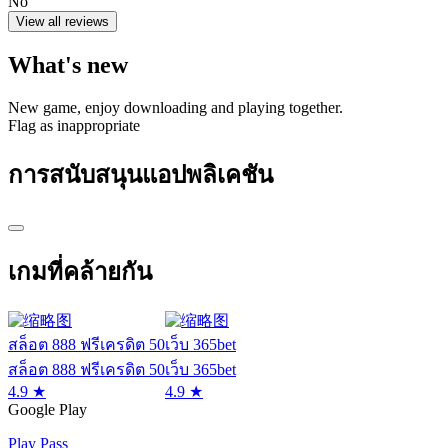
No
View all reviews
What's new
New game, enjoy downloading and playing together.
Flag as inappropriate
การสนับสนุนแอปพลิเคชัน
เกมที่คล้ายกัน
สล็อต 888 ฟรีเครดิต 50
เว็บ 365bet
สล็อต 888 ฟรีเครดิต 50
เว็บ 365bet
4.9 ★
4.9 ★
Google Play
Play Pass