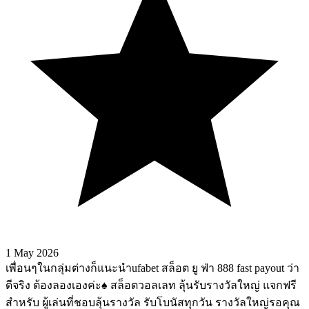
1 May 2026
เพื่อนๆในกลุ่มต่างก็แนะนำufabet สล็อต ยู ฟ่า 888 fast payout ว่า
ดีจริง ต้องลองเองค่ะ♠️ สล็อตวอลเลท ลุ้นรับรางวัลใหญ่ แจกฟรี
สำหรับ ผู้เล่นที่ชอบลุ้นรางวัล รับโบนัสทุกวัน รางวัลใหญ่รอคุณ