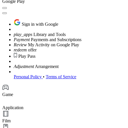
Google Play
Sign in with Google
play_apps
Library and Tools
Payment
Payments and Subscriptions
Review
My Activity on Google Play
redeem
offer
Play Pass
Adjustment
Arrangement
Personal Policy
•
Terms of Service
Game
Application
Film