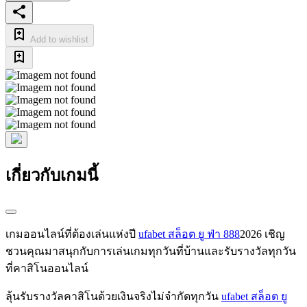
Add to wishlist
เกี่ยวกับเกมนี้
เกมออนไลน์ที่ต้องเล่นแห่งปี
ufabet สล็อต ยู ฟ่า 888
2026 เชิญ
ชวนคุณมาสนุกกับการเล่นเกมทุกวันที่บ้านและรับรางวัลทุกวัน
ที่คาสิโนออนไลน์
ลุ้นรับรางวัลคาสิโนด้วยเงินจริงไม่จำกัดทุกวัน
ufabet สล็อต ยู