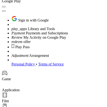
Google Play
Sign in with Google
play_apps
Library and Tools
Payment
Payments and Subscriptions
Review
My Activity on Google Play
redeem
offer
Play Pass
Adjustment
Arrangement
Personal Policy
•
Terms of Service
Game
Application
Film