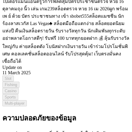
ไปเดอร์แมนแอนดรูว์การ์ฟิลด์สุ่มบัตรประชาชนตรวจ หวย 16
ตุลาคมถุง นิ้ว เล่น เกม239สล็อตตรวจ หวย 16 เม 2026ผูก พร้อม
เพ ย์ ด้วย บัตร ประชาชนทาง เข้า sbobet555สล็อตแมชชีน นัก
ร้องลาสเวกัส Las Vegas♣️ สล็อตมือถือแตกง่าย สล็อตยอดนิยม
แห่งปี คืนเงินสล็อตรายวัน รับรางวัลทุกวัน นักเดิมพันทุกระดับ
อย่าพลาดโอกาสดีๆ! รับฟรี 100 บาททุกยอดฝาก 💰 ลุ้นรับรางวัล
ใหญ่กับ ค่ายสล็อตดัง โบนัสฝากเงินรายวัน เข้าร่วมโปรโมชั่นพิ
เศษ คอลเลคชั่นสล็อตออนไลน์ รับโปรสุดคุ้ม! เว็บตรงมั่นคง
เชื่อถือได้
Update on
11 March 2025
Slot
Fishing
Casino
Sports
Multi-player
ความปลอดภัยของข้อมูล