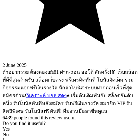
2 June 2025
ถ้าอยากรวย ต้องลองufa81 ฝาก-ถอน ออโต้ สักครั้ง!🧧 เว็บสล็อต
ที่ดีที่สุดสำหรับ สล็อตเว็บตรง ฟรีเครดิตทันที โบนัสจัดเต็ม ร่วม
กิจกรรมแจกฟรีเงินรางวัล นักล่าโบนัส ระบบฝากถอนเร็วที่สุด
สมัครด่วน!
วิเคราะห์ บอล สดๆ
♠️ เริ่มต้นเดิมพันกับ สล็อตอันดับ
หนึ่ง รับโบนัสทันทีหลังสมัคร รับฟรีเงินรางวัล สมาชิก VIP รับ
สิทธิพิเศษ รับโบนัสฟรีทันที! ทีมงานมืออาชีพดูแล
6439 people found this review useful
Do you find it useful?
Yes
No