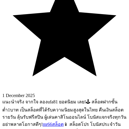
1 December 2025
แนะนำจริง จากใจ ลองufa81 ยอดนิยม เลย!🕹️ สล็อตฝากขั้น
ต่ำ1บาท เป็นสล็อตที่ได้รับความนิยมสูงสุดในไทย คืนเงินสล็อต
รายวัน ลุ้นรับฟรีสปิน ผู้เล่นคาสิโนออนไลน์ โบนัสแจกจริงทุกวัน
อย่าพลาดโอกาสดีๆ!
mr66สล็อต
📱 สล็อตโปร โบนัสประจำวัน