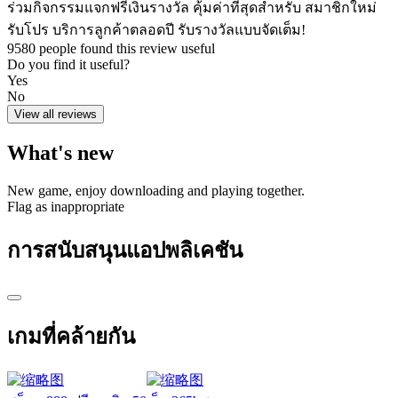
ร่วมกิจกรรมแจกฟรีเงินรางวัล คุ้มค่าที่สุดสำหรับ สมาชิกใหม่
รับโปร บริการลูกค้าตลอดปี รับรางวัลแบบจัดเต็ม!
9580 people found this review useful
Do you find it useful?
Yes
No
View all reviews
What's new
New game, enjoy downloading and playing together.
Flag as inappropriate
การสนับสนุนแอปพลิเคชัน
เกมที่คล้ายกัน