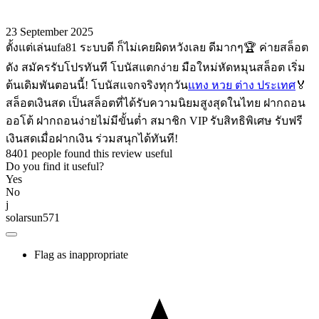
23 September 2025
ตั้งแต่เล่นufa81 ระบบดี ก็ไม่เคยผิดหวังเลย ดีมากๆ🏆 ค่ายสล็อต
ดัง สมัครรับโปรทันที โบนัสแตกง่าย มือใหม่หัดหมุนสล็อต เริ่ม
ต้นเดิมพันตอนนี้! โบนัสแจกจริงทุกวัน
แทง หวย ต่าง ประเทศ
🏅
สล็อตเงินสด เป็นสล็อตที่ได้รับความนิยมสูงสุดในไทย ฝากถอน
ออโต้ ฝากถอนง่ายไม่มีขั้นต่ำ สมาชิก VIP รับสิทธิพิเศษ รับฟรี
เงินสดเมื่อฝากเงิน ร่วมสนุกได้ทันที!
8401 people found this review useful
Do you find it useful?
Yes
No
j
solarsun571
Flag as inappropriate