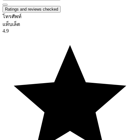
Ratings and reviews checked
โทรศัพท์
แท็บเล็ต
4.9