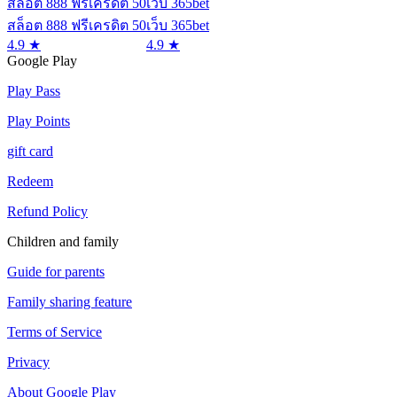
สล็อต 888 ฟรีเครดิต 50
เว็บ 365bet
สล็อต 888 ฟรีเครดิต 50
เว็บ 365bet
4.9 ★
4.9 ★
Google Play
Play Pass
Play Points
gift card
Redeem
Refund Policy
Children and family
Guide for parents
Family sharing feature
Terms of Service
Privacy
About Google Play