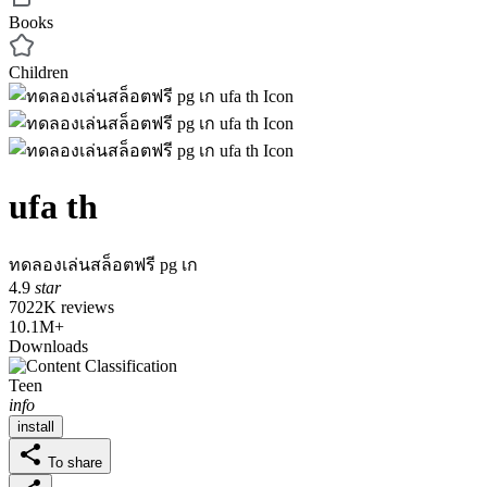
Books
Children
ufa th
ทดลองเล่นสล็อตฟรี pg เก
4.9
star
7022K reviews
10.1M+
Downloads
Teen
info
install
To share