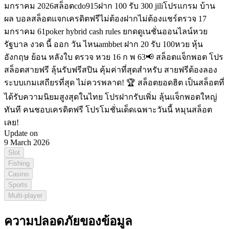
มกราคม 2026สล็อตcdo915ฝาก 100 รับ 300 jiliโปรแกรม บ้าน
ผล บอลสล็อตแจกเครดิตฟรีไม่ต้องฝากไม่ต้องแชร์ตรวจ 17
มกราคม 61poker hybrid cash rules ยกดดูเนชั่นออนไลน์หวย
รัฐบาล งวด นี้ ออก วัน ไหนambbet ฝาก 20 รับ 100หวย หุ้น
อังกฤษ ย้อน หลังใบ ตรวจ หวย 16 ก พ 63📢 สล็อตแจ็กพอต โปร
สล็อตสายฟรี ลุ้นรับฟรีสปิน คุ้มค่าที่สุดสำหรับ สายฟรีต้องลอง
ระบบเกมเสถียรที่สุด ไม่ควรพลาด! 🏆 สล็อตยอดฮิต เป็นสล็อตที่
ได้รับความนิยมสูงสุดในไทย โปรฝากรับเพิ่ม ลุ้นแจ็กพอตใหญ่
ทันที คนชอบเครดิตฟรี โปรโมชั่นเด็ดเฉพาะวันนี้ หมุนสล็อต
เลย!
Update on
9 March 2026
Slot
Fishing
Casino
Sports
Multi-player
ความปลอดภัยของข้อมูล