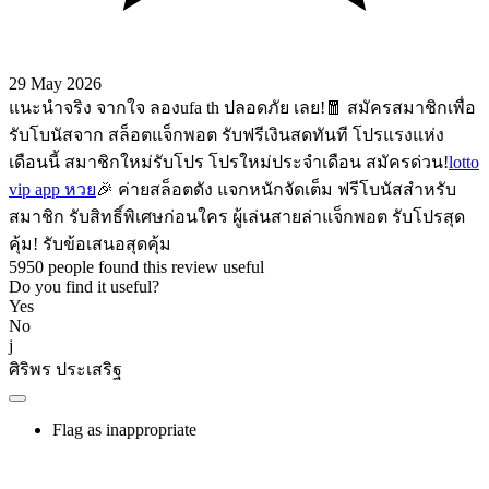
29 May 2026
แนะนำจริง จากใจ ลองufa th ปลอดภัย เลย!🧧 สมัครสมาชิกเพื่อ
รับโบนัสจาก สล็อตแจ็กพอต รับฟรีเงินสดทันที โปรแรงแห่ง
เดือนนี้ สมาชิกใหม่รับโปร โปรใหม่ประจำเดือน สมัครด่วน!
lotto
vip app หวย
🎉 ค่ายสล็อตดัง แจกหนักจัดเต็ม ฟรีโบนัสสำหรับ
สมาชิก รับสิทธิ์พิเศษก่อนใคร ผู้เล่นสายล่าแจ็กพอต รับโปรสุด
คุ้ม! รับข้อเสนอสุดคุ้ม
5950 people found this review useful
Do you find it useful?
Yes
No
j
ศิริพร ประเสริฐ
Flag as inappropriate