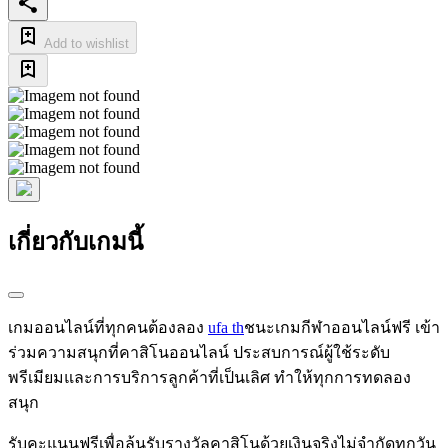
Add to wishlist
เกี่ยวกับเกมนี้
เกมออนไลน์ที่ทุกคนต้องลอง
ufa th
ชนะเกมกีฬาออนไลน์ฟรี เข้า
ร่วมความสนุกที่คาสิโนออนไลน์ ประสบการณ์ผู้ใช้ระดับ
พรีเมียมและการบริการลูกค้าที่เป็นเลิศ ทำให้ทุกการทดลอง
สนุก
รับคะแนนฟรีเพื่อลุ้นรับรางวัลคาสิโนด้วยเงินจริงไม่จำกัดทุกวัน