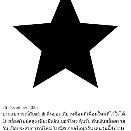
26 December 2025
ประสบการณ์กับufa th คืนยอดเสีย เหมือนมีเพื่อนใหม่ที่ไว้ใจได้
🤑 สล็อตโบนัสสูง เพียงยืนยันเบอร์โทร ลุ้นรับ คืนเงินสล็อตราย
วัน เปิดประสบการณ์ใหม่ โบนัสแจกจริงทุกวัน เล่นวันนี้รับโปร