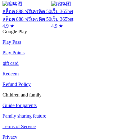
สล็อต 888 ฟรีเครดิต 50
เว็บ 365bet
สล็อต 888 ฟรีเครดิต 50
เว็บ 365bet
4.9 ★
4.9 ★
Google Play
Play Pass
Play Points
gift card
Redeem
Refund Policy
Children and family
Guide for parents
Family sharing feature
Terms of Service
Privacy