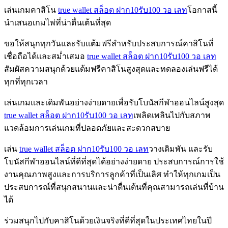
เล่นเกมคาสิโน
true wallet สล็อต ฝาก10รับ100 วอ เลท
โอกาสนี้
นำเสนอเกมไพ่ที่น่าตื่นเต้นที่สุด
ขอให้สนุกทุกวันและรับแต้มฟรีสำหรับประสบการณ์คาสิโนที่
เชื่อถือได้และสม่ำเสมอ
true wallet สล็อต ฝาก10รับ100 วอ เลท
สัมผัสความสนุกด้วยแต้มฟรีคาสิโนสูงสุดและทดลองเล่นฟรีได้
ทุกที่ทุกเวลา
เล่นเกมและเดิมพันอย่างง่ายดายเพื่อรับโบนัสกีฬาออนไลน์สูงสุด
true wallet สล็อต ฝาก10รับ100 วอ เลท
เพลิดเพลินไปกับสภาพ
แวดล้อมการเล่นเกมที่ปลอดภัยและสะดวกสบาย
เล่น
true wallet สล็อต ฝาก10รับ100 วอ เลท
วางเดิมพัน และรับ
โบนัสกีฬาออนไลน์ที่ดีที่สุดได้อย่างง่ายดาย ประสบการณ์การใช้
งานคุณภาพสูงและการบริการลูกค้าที่เป็นเลิศ ทำให้ทุกเกมเป็น
ประสบการณ์ที่สนุกสนานและน่าตื่นเต้นที่คุณสามารถเล่นที่บ้าน
ได้
ร่วมสนุกไปกับคาสิโนด้วยเงินจริงที่ดีที่สุดในประเทศไทยในปี