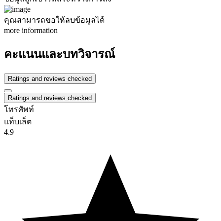
คุณสามารถขอให้ลบข้อมูลได้
more information
คะแนนและบทวิจารณ์
Ratings and reviews checked
Ratings and reviews checked
โทรศัพท์
แท็บเล็ต
4.9