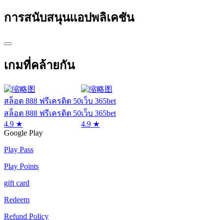
การสนับสนุนแอปพลิเคชัน
เกมที่คล้ายกัน
สล็อต 888 ฟรีเครดิต 50
เว็บ 365bet
สล็อต 888 ฟรีเครดิต 50
เว็บ 365bet
4.9 ★
4.9 ★
Google Play
Play Pass
Play Points
gift card
Redeem
Refund Policy