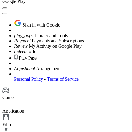
Google Play
Sign in with Google
play_apps
Library and Tools
Payment
Payments and Subscriptions
Review
My Activity on Google Play
redeem
offer
Play Pass
Adjustment
Arrangement
Personal Policy
•
Terms of Service
Game
Application
Film