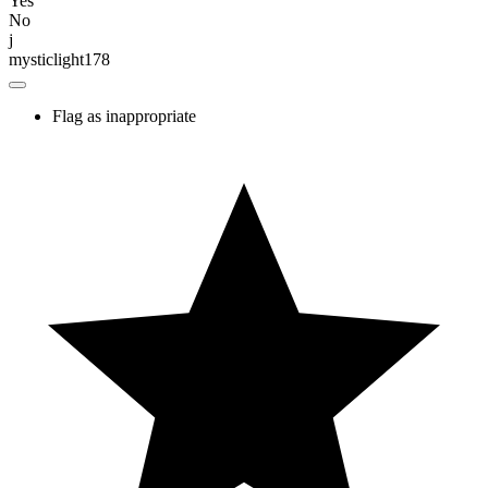
Yes
No
j
mysticlight178
Flag as inappropriate