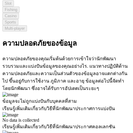
Slot
Fishing
Casino
Sports
Multi-player
ความปลอดภัยของข้อมูล
ความปลอดภัยของคุณเริ่มต้นด้วยการเข้าใจว่านักพัฒนา
รวบรวมและแบ่งปันข้อมูลของคุณอย่างไร.
แนวทางปฏิบัติด้าน
ความปลอดภัยและความเป็นส่วนตัวของข้อมูลอาจแตกต่างกัน
ไป ขึ้นอยู่กับการใช้งาน ภูมิภาค และอายุ
ข้อมูลต่อไปนี้จัดทำ
โดยนักพัฒนา ซึ่งอาจได้รับการอัปเดตเป็นระยะๆ
ข้อมูลจะไม่ถูกแบ่งปันกับบุคคลที่สาม
เรียนรู้เพิ่มเติมเกี่ยวกับวิธีที่นักพัฒนาประกาศการแบ่งปัน
No data is collected
เรียนรู้เพิ่มเติมเกี่ยวกับวิธีที่นักพัฒนาประกาศคอลเลกชัน