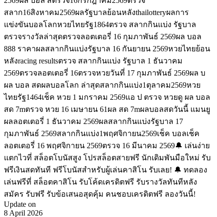
2569ผล บอล สตรวจ16กรกฎาคม2569ตรวจ
สลาก16สิงหาคม2569ผลรัฐบาลย้อนหลังthailotteryผลการ
แข่งขันบอลโลกหวยไทยรัฐ1864ตรวจ สลากกินแบ่ง รัฐบาล
ตรวจรางวัลล่าสุดตรวจลอตเตอรี่ 16 กุมภาพันธ์ 2569ผล บอล
888 ราคาผลสลากกินแบ่งรัฐบาล 16 กันยายน 2569หวยไทยย้อน
หลังracing resultsตรวจ สลากกินแบ่ง รัฐบาล 1 ธันวาคม
2569ตรวจลอตเตอรี่ 16ตรวจหวยวันที่ 17 กุมภาพันธ์ 2569ผล บ
ผล บอล สดผลบอลโลก ล่าสุดสลากกินแบ่ง1ตุลาคม2569หวย
ไทยรัฐ1464เช็ค หวย 1 มกราคม 2569แอ ป ตรวจ หวยดู ผล บอล
สด 7mตรวจ หวย 16 เมษายน 61ผล สด 7mผลบอลสดวันนี้ แมนยู
ผลลอตเตอรี่ 1 ธันวาคม 2569ผลสลากกินแบ่งรัฐบาล 17
กุมภาพันธ์ 2569สลากกินแบ่ง1พฤศจิกายน2569เช็ค บอลเช็ค
ลอตเตอรี่ 16 พฤศจิกายน 2569ตรวจ 16 มีนาคม 2569🔔 เล่นง่าย
แตกไวที่ สล็อตโบนัสสูง โปรสล็อตสายฟรี นักเดิมพันมือใหม่ รับ
ฟรีเงินสดทันที ฟรีโบนัสสำหรับผู้เล่นคาสิโน รับเลย! 🔔 ทดลอง
เล่นฟรีที่ สล็อตคาสิโน รับโค้ดเครดิตฟรี รับรางวัลทันทีหลัง
สมัคร รับฟรี รับข้อเสนอสุดคุ้ม คนชอบเครดิตฟรี ลองวันนี้!
Update on
8 April 2026