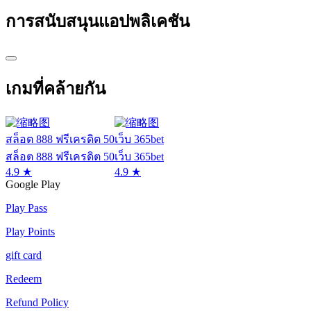
การสนับสนุนแอปพลิเคชัน
เกมที่คล้ายกัน
สล็อต 888 ฟรีเครดิต 50
เว็บ 365bet
สล็อต 888 ฟรีเครดิต 50
เว็บ 365bet
4.9 ★
4.9 ★
Google Play
Play Pass
Play Points
gift card
Redeem
Refund Policy