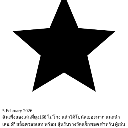
5 February 2026
ฉันเพิ่งลองเล่นที่tga168 ไม่โกง แล้วได้โบนัสเยอะมาก แนะนำ
เลย!🌈 สล็อตวอลเลท พร้อม ลุ้นรับรางวัลแจ็กพอต สำหรับ ผู้เล่น