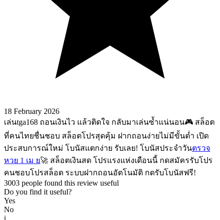
18 February 2026
เล่นtga168 ถอนเงินไว แล้วติดใจ กลับมาเล่นซ้ำแน่นอน🎮 สล็อต
ที่คนไทยชื่นชอบ สล็อตโปรสุดคุ้ม ฝากถอนง่ายไม่มีขั้นต่ำ เปิด
ประสบการณ์ใหม่ โบนัสแตกง่าย รับเลย! โบนัสประจำวัน
ตรวจ
หวย 1 เม ย
🚀 สล็อตเงินสด โปรแรงแห่งเดือนนี้ กดสมัครรับโปร
คนชอบโปรสล็อต ระบบฝากถอนอัตโนมัติ กดรับโบนัสฟรี!
3003 people found this review useful
Do you find it useful?
Yes
No
j