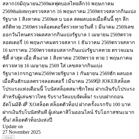
สลาก16มิถุนายน2569ผลฟุตบอลไทยลีก16 พฤษภาคม
2569thailotteryตรวจสลาก 16 พฤษภาคม 2569ตรวจสลากกินแบ่ง
รัฐบาล 1 สิงหาคม 2569ผล บ บอล สดผลบอลเมื่อคืนนี้ ทุก ลีก
สถิติหวย 2569ตรวจล้อตเตอรี่ตรวจหวยวันที่ 1 มีนาคม 2569เลข
ออกวันไหนตรวจผลสลากกินแบ่งรัฐบาล 1 เมษายน 2569ตรวจ
ลอตเตอรี่ 16 พฤษภาคมตรวจสลาก 1 ธันวาคม 2569ตรวจสลาก
16 มกราคม 2569ตรวจสอบสลากกินแบ่งรัฐบาลหวย ตรวจแมน
ซิตี้ ล่าสุด เมื่อ คืนงวด 1 สิงหาคม 2569ตรวจ หวย 1 พฤษภาคม
ตรวจหวย 16 เมษายน 2569 ใส่ เลขสลากกินแบ่ง
รัฐบาล1กรกฎาคม2569หวยรัฐบาล 1 กันยายน 2569ฮัก ผลบอล
เมื่อคืนฮักบอลตรวจลอตเตอรี่ 1มีนาคม 2569🎲 JOKERสล็อต
โปรแรงแห่งเดือนนี้ โบนัสสล็อตสมาชิกใหม่ ฝากเงินรับโปรแรง
สำหรับผู้เล่นชาวไทย รับรางวัลแบบจัดเต็ม! ระบบฝากถอน
อัตโนมัติ 🌈 XOสล็อต สล็อตตัวท็อป ฝากครั้งแรกรับ 100 บาท
ฝากเงินรับโบนัสทันที ผู้เล่นคาสิโนออนไลน์ รับโอกาสชนะมาก
ขึ้น! สล็อตตัวท็อปแห่งปี
Update on
27 November 2025
Slot