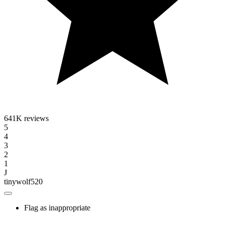
641K reviews
5
4
3
2
1
J
tinywolf520
Flag as inappropriate