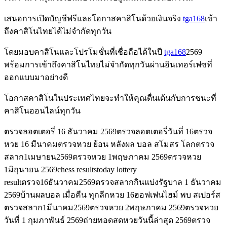
เสนอการเปิดบัญชีฟรีและโอกาสคาสิโนด้วยเงินจริง
tga168
เข้า
ถึงคาสิโนไทยได้ไม่จำกัดทุกวัน
โดยมอบคาสิโนและโปรโมชั่นที่เชื่อถือได้ในปี
tga168
2569
พร้อมการเข้าถึงคาสิโนไทยไม่จำกัดทุกวันผ่านอินเทอร์เฟซที่
ออกแบบมาอย่างดี
โอกาสคาสิโนในประเทศไทยจะทำให้คุณตื่นเต้นกับการชนะที่
คาสิโนออนไลน์ทุกวัน
ตรวจลอตเตอรี่ 16 ธันวาคม 2569ตรวจลอตเตอรี่วันที่ 16ตรวจ
หวย 16 มีนาคมตรวจหวย ย้อน หลังผล บอล สโมสร โลกตรวจ
สลาก1เมษายน2569ตรวจหวย 1พฤษภาคม 2569ตรวจหวย
1มิถุนายน 2569chess resultstoday lottery
resultตรวจ16ธันวาคม2569ตรวจสลากกินแบ่งรัฐบาล 1 ธันวาคม
2569บ้านผลบอล เมื่อคืน ทุกลีกหวย 16ฮอฟเฟนไฮม์ พบ สเปอร์ส
ตรวจสลาก1มีนาคม2569ตรวจหวย 2พฤษภาคม 2569ตรวจหวย
วันที่ 1 กุมภาพันธ์ 2569ถ่ายทอดสดหวยวันนี้ล่าสุด 2569ตรวจ