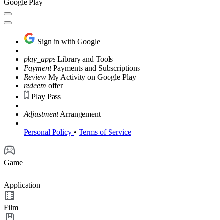
Google Play
Sign in with Google
play_apps
Library and Tools
Payment
Payments and Subscriptions
Review
My Activity on Google Play
redeem
offer
Play Pass
Adjustment
Arrangement
Personal Policy
•
Terms of Service
Game
Application
Film