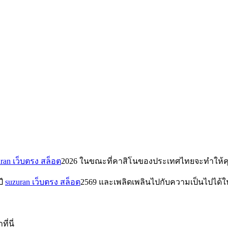
uran เว็บตรง สล็อต
2026 ในขณะที่คาสิโนของประเทศไทยจะทำให้คุณต
ปี
suzuran เว็บตรง สล็อต
2569 และเพลิดเพลินไปกับความเป็นไปได้ใน
่นี่