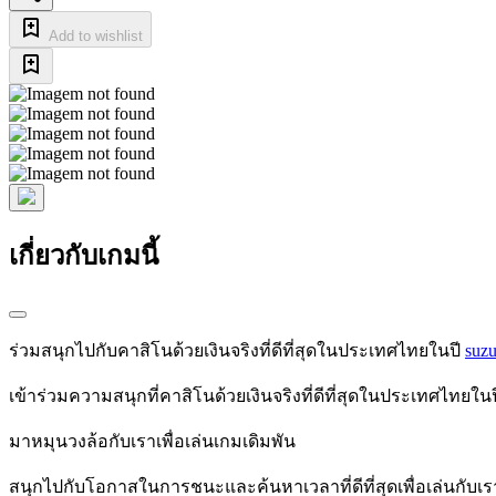
Add to wishlist
เกี่ยวกับเกมนี้
ร่วมสนุกไปกับคาสิโนด้วยเงินจริงที่ดีที่สุดในประเทศไทยในปี
suz
เข้าร่วมความสนุกที่คาสิโนด้วยเงินจริงที่ดีที่สุดในประเทศไทยใน
มาหมุนวงล้อกับเราเพื่อเล่นเกมเดิมพัน
สนุกไปกับโอกาสในการชนะและค้นหาเวลาที่ดีที่สุดเพื่อเล่นกับเราที