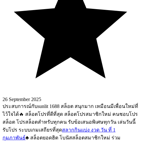
26 September 2025
ประสบการณ์กับsunlit 1688 สล็อต สนุกมาก เหมือนมีเพื่อนใหม่ที่
ไว้ใจได้🔥 สล็อตโปรที่ดีที่สุด สล็อตโปรสมาชิกใหม่ คนชอบโปร
สล็อต โปรสล็อตสำหรับทุกคน รับข้อเสนอพิเศษทุกวัน เล่นวันนี้
รับโปร ระบบเกมเสถียรที่สุด
สลากกินแบ่ง งวด วัน ที่ 1
กุมภาพันธ์
♣️ สล็อตยอดฮิต โบนัสสล็อตสมาชิกใหม่ ร่วม