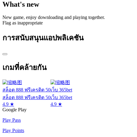
What's new
New game, enjoy downloading and playing together.
Flag as inappropriate
การสนับสนุนแอปพลิเคชัน
เกมที่คล้ายกัน
สล็อต 888 ฟรีเครดิต 50
เว็บ 365bet
สล็อต 888 ฟรีเครดิต 50
เว็บ 365bet
4.9 ★
4.9 ★
Google Play
Play Pass
Play Points