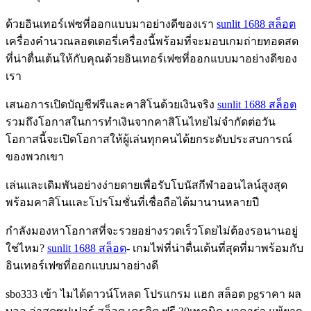
ด้วยอินเทอร์เฟซที่ออกแบบมาอย่างดีของเรา
sunlit 1688 สล็อต
เครื่องคำนวณลอตเตอรี่เครื่องนี้พร้อมที่จะมอบเกมถ่ายทอดสด
ที่น่าตื่นเต้นให้กับคุณด้วยอินเทอร์เฟซที่ออกแบบมาอย่างดีของ
เรา
เสนอการเปิดบัญชีฟรีและคาสิโนด้วยเงินจริง
sunlit 1688 สล็อต
รวมถึงโอกาสในการทำเงินจากคาสิโนไทยไม่จำกัดต่อวัน
โอกาสนี้จะเปิดโอกาสให้ผู้เล่นทุกคนได้ยกระดับประสบการณ์
ของพวกเขา
เล่นและเดิมพันอย่างง่ายดายเพื่อรับโบนัสกีฬาออนไลน์สูงสุด
พร้อมคาสิโนและโปรโมชั่นที่เชื่อถือได้มานานหลายปี
กำลังมองหาโอกาสที่จะรวยอย่างรวดเร็วโดยไม่ต้องรอนานอยู่
ใช่ไหม?
sunlit 1688 สล็อต
- เกมไพ่ที่น่าตื่นเต้นที่สุดที่มาพร้อมกับ
อินเทอร์เฟซที่ออกแบบมาอย่างดี
sbo333 เข้า ไมได้ดาวน์โหลด โปรแกรม แฮก สล็อต pgราคา ผล