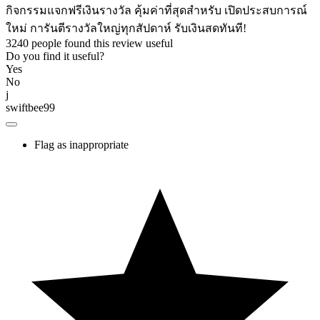
กิจกรรมแจกฟรีเงินรางวัล คุ้มค่าที่สุดสำหรับ เปิดประสบการณ์
ใหม่ การันตีรางวัลใหญ่ทุกสัปดาห์ รับเงินสดทันที!
3240 people found this review useful
Do you find it useful?
Yes
No
j
swiftbee99
Flag as inappropriate