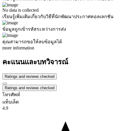
No data is collected
เรียนรู้เพิ่มเติมเกี่ยวกับวิธีที่นักพัฒนาประกาศคอลเลกชัน
ข้อมูลถูกเข้ารหัสระหว่างการส่ง
คุณสามารถขอให้ลบข้อมูลได้
more information
คะแนนและบทวิจารณ์
Ratings and reviews checked
Ratings and reviews checked
โทรศัพท์
แท็บเล็ต
4.9