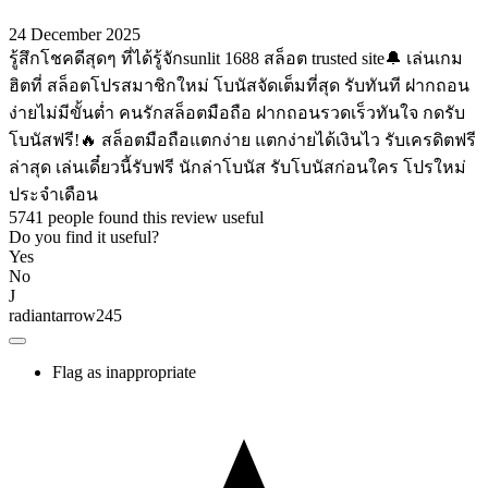
24 December 2025
รู้สึกโชคดีสุดๆ ที่ได้รู้จักsunlit 1688 สล็อต trusted site🔔 เล่นเกม
ฮิตที่ สล็อตโปรสมาชิกใหม่ โบนัสจัดเต็มที่สุด รับทันที ฝากถอน
ง่ายไม่มีขั้นต่ำ คนรักสล็อตมือถือ ฝากถอนรวดเร็วทันใจ กดรับ
โบนัสฟรี!🔥 สล็อตมือถือแตกง่าย แตกง่ายได้เงินไว รับเครดิตฟรี
ล่าสุด เล่นเดี๋ยวนี้รับฟรี นักล่าโบนัส รับโบนัสก่อนใคร โปรใหม่
ประจำเดือน
5741 people found this review useful
Do you find it useful?
Yes
No
J
radiantarrow245
Flag as inappropriate