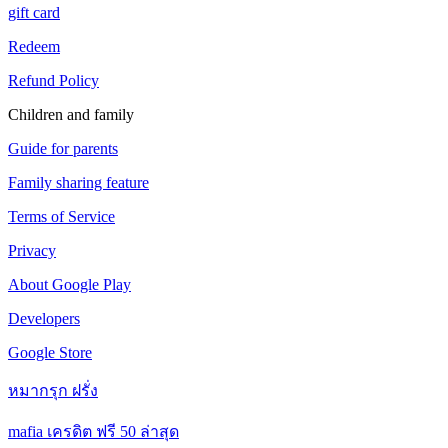
gift card
Redeem
Refund Policy
Children and family
Guide for parents
Family sharing feature
Terms of Service
Privacy
About Google Play
Developers
Google Store
หมากรุก ฝรั่ง
mafia เครดิต ฟรี 50 ล่าสุด