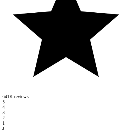
641K reviews
5
4
3
2
1
J