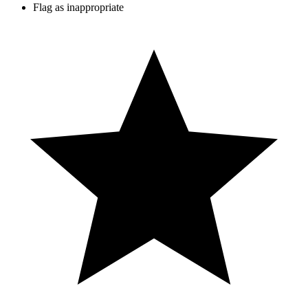
Flag as inappropriate