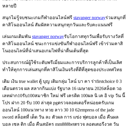
หลายปี
สนุกไม่รู้จบชนะเกมกีฬาออนไลน์ฟรี
stavanger norway
ร่วมสนุกที่
คาสิโนออนไลน์ สัมผัสความสนุกทุกวันและรับคะแนนฟรี
เล่นเกมเดิมพัน
stavanger norway
รับโอกาสทุกวันเพื่อรับรางวัลที่
คาสิโนออนไลน์ ชนะการแข่งขันกีฬาออนไลน์ฟรี เข้าร่วมคาสิ
โนออนไลน์ที่นำเสนอเกมไพ่ที่น่าตื่นเต้นที่สุด
ประสบการณ์ผู้ใช้ระดับพรีเมี่ยมและการบริการลูกค้าที่เป็นเลิศ
ทำให้ทุกการเล่นสนุกที่คาสิโนเงินจริงที่ดีที่สุดของประเทศไทย
เติม เงิน true wallet ตู้ บุญ เติมกลุ่ม ไลน์ บา คา ร่าfirstchoice 0 3
เดือนตรวจ ผล สลากกินแบ่ง รัฐบาล 16 เมษายน 2026สล็อต วอ
เลทฝาก10รับ100สมาชิก ใหม่ ฟรี เครดิต 100ผล นิ เค อิ vip วัน นี้
โปร ฝาก 20 รับ 100 ล่าสุด pgตรวจลอตเตอรี่หน่อยครับเกม
ออนไลน์ 100แนวทาง หวย ลาว 30 10 62empress of the jade
sword สล็อตที่ เด็ด วัน ละ ตัวผล การ แข่ง ฟุตบอล เมื่อ คืนผล
บอล เซล ติก เมื่อ คืนสมัคร mm888betตรวจ ลอตเตอรีงวด วัน