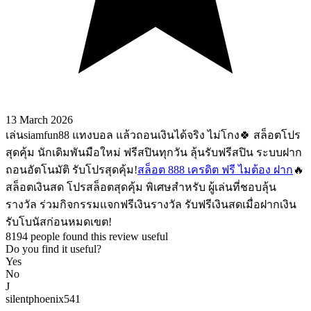
13 March 2026
เล่นsiamfun88 แทงบอล แล้วถอนเงินได้จริง ไม่โกง🍀 สล็อตโปร
สุดคุ้ม นักเดิมพันมือใหม่ ฟรีสปินทุกวัน ลุ้นรับฟรีสปิน ระบบฝาก
ถอนอัตโนมัติ รับโปรสุดคุ้ม!
สล็อต 888 เครดิต ฟรี ไมต้อง ฝาก
🔥
สล็อตเงินสด โปรสล็อตสุดคุ้ม พิเศษสำหรับ ผู้เล่นที่ชอบลุ้น
รางวัล ร่วมกิจกรรมแจกฟรีเงินรางวัล รับฟรีเงินสดเมื่อฝากเงิน
รับโบนัสก่อนหมดเขต!
8194 people found this review useful
Do you find it useful?
Yes
No
J
silentphoenix541