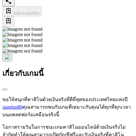
Add to wishlist
เกี่ยวกับเกมนี้
ขอให้สนุกที่คาสิโนด้วยเงินจริงที่ดีที่สุดของประเทศไทยแห่งปี
siamfun88
คุณสามารถพบกับเกมที่เหมาะกับคุณได้ทุกที่ทุกเวลา
บนแพลตฟอร์มเสมือนจริงนี้
โอกาสรายวันในการชนะเกมคาสิโนออนไลน์ด้วยเงินจริงไม่
จำกัดทำให้คุณสามารถเปิดบัญชีฟรีและรับเงินจริงที่คาสิโน