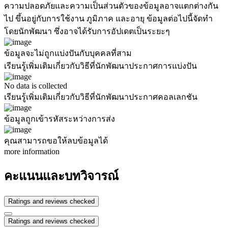
ความปลอดภัยและความเป็นส่วนตัวของข้อมูลอาจแตกต่างกัน
ไป ขึ้นอยู่กับการใช้งาน ภูมิภาค และอายุ
ข้อมูลต่อไปนี้จัดทำ
โดยนักพัฒนา ซึ่งอาจได้รับการอัปเดตเป็นระยะๆ
ข้อมูลจะไม่ถูกแบ่งปันกับบุคคลที่สาม
เรียนรู้เพิ่มเติมเกี่ยวกับวิธีที่นักพัฒนาประกาศการแบ่งปัน
No data is collected
เรียนรู้เพิ่มเติมเกี่ยวกับวิธีที่นักพัฒนาประกาศคอลเลกชัน
ข้อมูลถูกเข้ารหัสระหว่างการส่ง
คุณสามารถขอให้ลบข้อมูลได้
more information
คะแนนและบทวิจารณ์
Ratings and reviews checked
Ratings and reviews checked