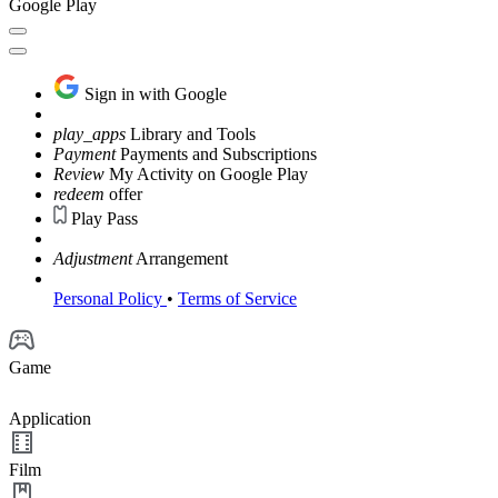
Google Play
Sign in with Google
play_apps
Library and Tools
Payment
Payments and Subscriptions
Review
My Activity on Google Play
redeem
offer
Play Pass
Adjustment
Arrangement
Personal Policy
•
Terms of Service
Game
Application
Film