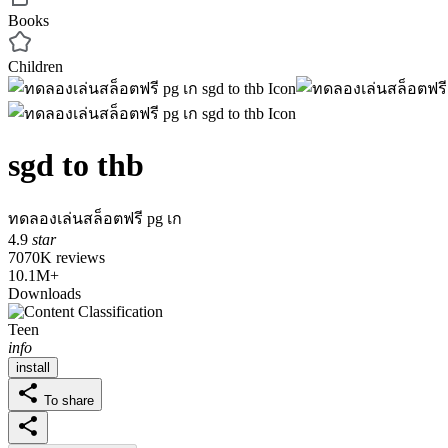
Books
Children
sgd to thb
ทดลองเล่นสล็อตฟรี pg เก
4.9
star
7070K reviews
10.1M+
Downloads
Teen
info
install
To share