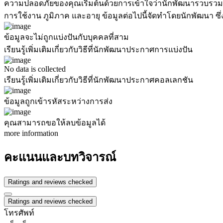
ความปลอดภัยของคุณเริ่มต้นด้วยการเข้าใจว่านักพัฒนารวบรวม
การใช้งาน ภูมิภาค และอายุ
ข้อมูลต่อไปนี้จัดทำโดยนักพัฒนา ซึ
ข้อมูลจะไม่ถูกแบ่งปันกับบุคคลที่สาม
เรียนรู้เพิ่มเติมเกี่ยวกับวิธีที่นักพัฒนาประกาศการแบ่งปัน
No data is collected
เรียนรู้เพิ่มเติมเกี่ยวกับวิธีที่นักพัฒนาประกาศคอลเลกชัน
ข้อมูลถูกเข้ารหัสระหว่างการส่ง
คุณสามารถขอให้ลบข้อมูลได้
more information
คะแนนและบทวิจารณ์
Ratings and reviews checked
Ratings and reviews checked
โทรศัพท์