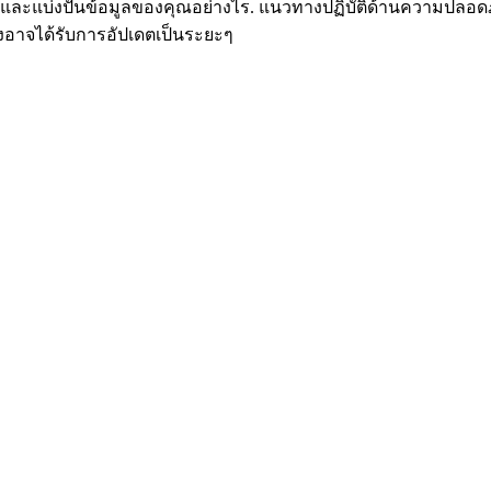
และแบ่งปันข้อมูลของคุณอย่างไร.
แนวทางปฏิบัติด้านความปลอดภั
่งอาจได้รับการอัปเดตเป็นระยะๆ