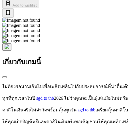
Add to wishlist
เกี่ยวกับเกมนี้
ไม่ต้องรอนานเกินไปเพื่อเพลิดเพลินไปกับประสบการณ์ที่น่าตื่นเต้
ทุกที่ทุกเวลาในปี
sgd to thb
2026 ไม่ว่าคุณจะเป็นผู้เล่นมือใหม่หรือ
คาสิโนเงินจริงไม่จำกัดพร้อมลุ้นทุกวัน
sgd to thb
เตรียมลุ้นคาสิโน
ให้คุณเปิดบัญชีฟรีและคาสิโนเงินจริงขอเชิญชวนให้คุณเพลิดเพลิ