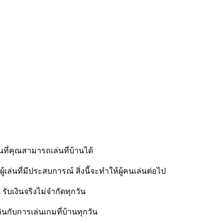
นที่คุณสามารถเล่นที่บ้านได้
ผู้เล่นที่มีประสบการณ์ สิ่งนี้จะทำให้ผู้คนเล่นต่อไป
 รับเงินจริงไม่จำกัดทุกวัน
นกับการเล่นเกมที่บ้านทุกวัน