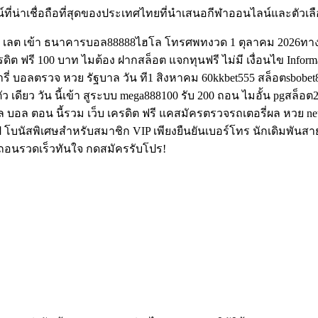
ที่น่าเชื่อถือที่สุดของประเทศไทยที่นำเสนอกีฬาออนไลน์และตัวเ
 วอ เลต เข้า ธนาคารบอล88888ไฮโล โทรศพทงวด 1 ตุลาคม 2026ทา
รดิต ฟรี 100 บาท ไมต้อง ฝากสล็อต แจกทุนฟรี ไม่มี เงื่อนไข Informa
ารี่ บอลตรวจ หวย รัฐบาล วัน ที1 สิงหาคม 60kkbet555 สล็อตsbobet
ว เดียว วัน นี้เข้า สูระบบ mega888100 รับ 200 ถอน ไมอั้น pgสล็อต
pผล บอล ตอน นี้รวม เว็บ เครดิต ฟรี แคสมัครตรวจรถเตอรี่ผล หวย ne
็อป โบนัสพิเศษสำหรับสมาชิก VIP เพียงยืนยันเบอร์โทร นักเดิมพั
กถอนรวดเร็วทันใจ กดสมัครรับโปร!