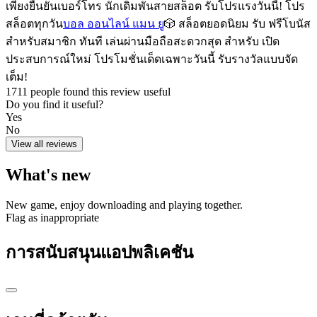
เพียงยืนยันเบอร์โทร นักเดิมพันสายสล็อต รับโปรแรงวันนี้! โปร
สล็อตทุกวัน
บอล ออนไลน์ แมน ยู
🎲 สล็อตยอดนิยม รับ ฟรีโบนัส
สำหรับสมาชิก ทันที เล่นผ่านมือถือสะดวกสุด สำหรับ เปิด
ประสบการณ์ใหม่ โปรโมชั่นเด็ดเฉพาะวันนี้ รับรางวัลแบบจัด
เต็ม!
1711 people found this review useful
Do you find it useful?
Yes
No
View all reviews
What's new
New game, enjoy downloading and playing together.
Flag as inappropriate
การสนับสนุนแอปพลิเคชัน