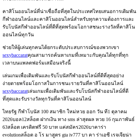
คาสิโนออนไลน์ที่น่าเชื่อถือที่สุดในประเทศไทยเสนอการเดิมพัน
กีฬาออนไลน์และคาสิโนออนไลน์สำหรับทุกความต้องการและ
รับโบนัสกีฬาออนไลน์ที่ดีที่สุดพร้อมโอกาสชนะรางวัลที่คาสิโน
ออนไลน์ทุกวัน
ช่วยให้ผู้เล่นทุกคนได้ยกระดับประสบการณ์ของพวกเขา
sexybaccarat
คุณสามารถค้นหาเกมที่เหมาะกับคุณได้ทุกที่ทุก
เวลาบนแพลตฟอร์มเสมือนจริงนี้
เล่นเกมเพื่อเดิมพันและรับโบนัสกีฬาออนไลน์ที่ดีที่สุดอย่าง
ง่ายดายพร้อมโอกาสในการชนะรายวันที่คาสิโนออนไลน์
sexybaccarat
เล่นเกมเพื่อเดิมพันและรับโบนัสกีฬาออนไลน์ที่ดี
ที่สุดและรับรางวัลทุกวันที่คาสิโนออนไลน์
ไทยรัฐ กีฬาโบนัส 100 สมาชิก ใหม่หวย ออก วัน ที1 ตุลาคม
2026บอล12สล็อต ฝากเงิน ทาง sms ล่าสุดผล หวย 16 กุมภาพันธ์
63สล็อต เครดิตฟรี 50 บาท แค่สมัคร2026บาคาร่า
evolutionสล็อต อ โร มาสูตร gta iv777 บา คา ร่าเอซี เรจเจียน่า