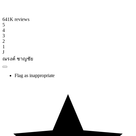
641K reviews
5
4
3
2
1
J
ณรงค์ ชาญชัย
Flag as inappropriate