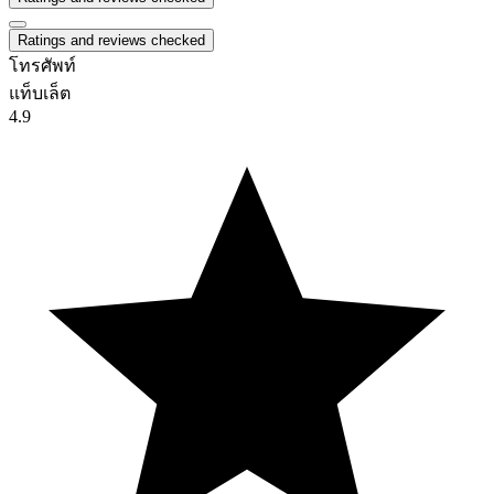
Ratings and reviews checked
โทรศัพท์
แท็บเล็ต
4.9