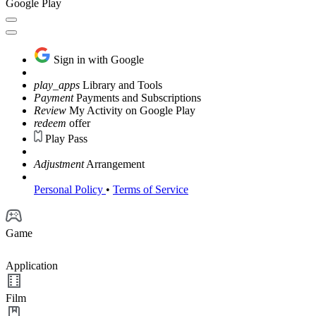
Google Play
Sign in with Google
play_apps
Library and Tools
Payment
Payments and Subscriptions
Review
My Activity on Google Play
redeem
offer
Play Pass
Adjustment
Arrangement
Personal Policy
•
Terms of Service
Game
Application
Film