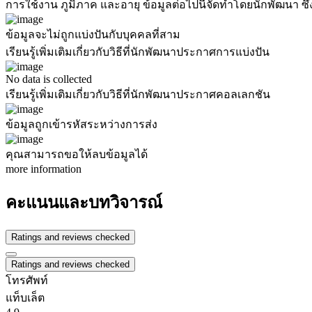
การใช้งาน ภูมิภาค และอายุ
ข้อมูลต่อไปนี้จัดทำโดยนักพัฒนา ซึ
ข้อมูลจะไม่ถูกแบ่งปันกับบุคคลที่สาม
เรียนรู้เพิ่มเติมเกี่ยวกับวิธีที่นักพัฒนาประกาศการแบ่งปัน
No data is collected
เรียนรู้เพิ่มเติมเกี่ยวกับวิธีที่นักพัฒนาประกาศคอลเลกชัน
ข้อมูลถูกเข้ารหัสระหว่างการส่ง
คุณสามารถขอให้ลบข้อมูลได้
more information
คะแนนและบทวิจารณ์
Ratings and reviews checked
Ratings and reviews checked
โทรศัพท์
แท็บเล็ต