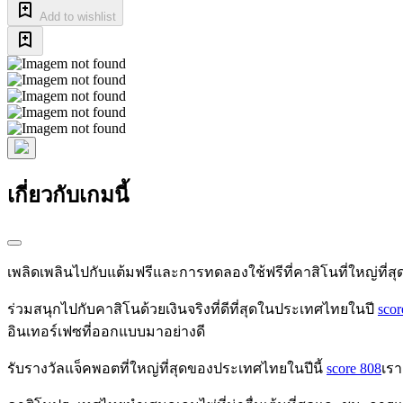
Add to wishlist
เกี่ยวกับเกมนี้
เพลิดเพลินไปกับแต้มฟรีและการทดลองใช้ฟรีที่คาสิโนที่ใหญ่ที่สุ
ร่วมสนุกไปกับคาสิโนด้วยเงินจริงที่ดีที่สุดในประเทศไทยในปี
scor
อินเทอร์เฟซที่ออกแบบมาอย่างดี
รับรางวัลแจ็คพอตที่ใหญ่ที่สุดของประเทศไทยในปีนี้
score 808
เรา