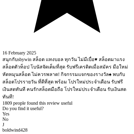
16 February 2025
สนุกกับsbywin สล็อต แทงบอล ทุกวัน ไม่มีเบื่อ♥️ สล็อตมาแรง
สล็อตตัวท็อป โบนัสจัดเต็มที่สุด รับฟรีเครดิตเมื่อสมัคร มือใหม่
หัดหมุนสล็อต ไม่ควรพลาด! กิจกรรมแจกของรางวัล♠️ พบกับ
สล็อตโปรรายวัน ที่ดีที่สุด พร้อม โปรใหม่ประจำเดือน รับฟรี
เงินสดทันที คนรักสล็อตมือถือ โปรใหม่ประจำเดือน รับเงินสด
ทันที!
1809 people found this review useful
Do you find it useful?
Yes
No
J
boldwind428