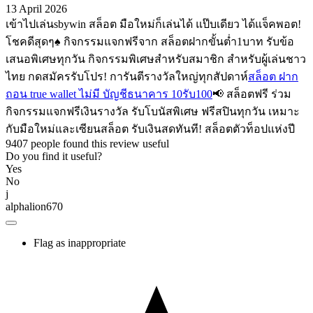
13 April 2026
เข้าไปเล่นsbywin สล็อต มือใหม่ก็เล่นได้ แป๊บเดียว ได้แจ็คพอต!
โชคดีสุดๆ♠️ กิจกรรมแจกฟรีจาก สล็อตฝากขั้นต่ำ1บาท รับข้อ
เสนอพิเศษทุกวัน กิจกรรมพิเศษสำหรับสมาชิก สำหรับผู้เล่นชาว
ไทย กดสมัครรับโปร! การันตีรางวัลใหญ่ทุกสัปดาห์
สล็อต ฝาก
ถอน true wallet ไม่มี บัญชีธนาคาร 10รับ100
📢 สล็อตฟรี ร่วม
กิจกรรมแจกฟรีเงินรางวัล รับโบนัสพิเศษ ฟรีสปินทุกวัน เหมาะ
กับมือใหม่และเซียนสล็อต รับเงินสดทันที! สล็อตตัวท็อปแห่งปี
9407 people found this review useful
Do you find it useful?
Yes
No
j
alphalion670
Flag as inappropriate