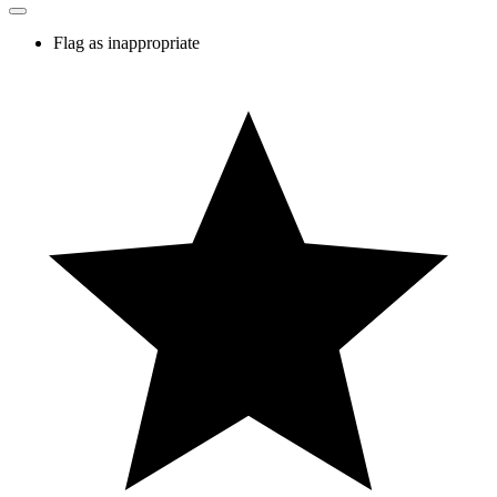
Flag as inappropriate