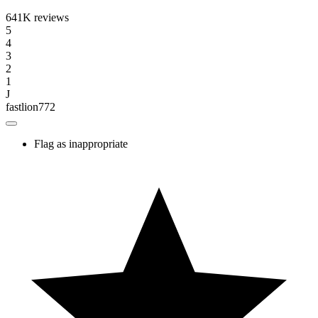
641K reviews
5
4
3
2
1
J
fastlion772
Flag as inappropriate