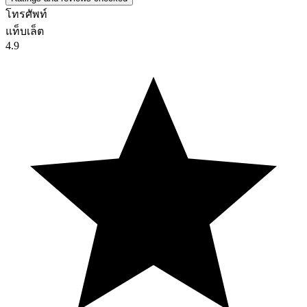
โทรศัพท์
แท็บเล็ต
4.9