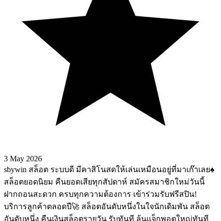
3 May 2026
sbywin สล็อต ระบบดี มีคาสิโนสดให้เล่นเหมือนอยู่ที่มาเก๊าเลย♠️
สล็อตยอดนิยม คืนยอดเสียทุกสัปดาห์ สมัครสมาชิกใหม่วันนี้
ฝากถอนสะดวก ครบทุกความต้องการ เข้าร่วมรับฟรีสปิน!
บริการลูกค้าตลอดปี🚀 สล็อตอันดับหนึ่งในใจนักเดิมพัน สล็อต
อันดับหนึ่ง คืนเงินสล็อตรายวัน รับทันที ลุ้นแจ็กพอตใหญ่ทันที