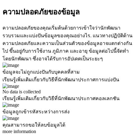
ความปลอดภัยของข้อมูล
ความปลอดภัยของคุณเริ่มต้นด้วยการเข้าใจว่านักพัฒนา
รวบรวมและแบ่งปันข้อมูลของคุณอย่างไร.
แนวทางปฏิบัติด้าน
ความปลอดภัยและความเป็นส่วนตัวของข้อมูลอาจแตกต่างกัน
ไป ขึ้นอยู่กับการใช้งาน ภูมิภาค และอายุ
ข้อมูลต่อไปนี้จัดทำ
โดยนักพัฒนา ซึ่งอาจได้รับการอัปเดตเป็นระยะๆ
ข้อมูลจะไม่ถูกแบ่งปันกับบุคคลที่สาม
เรียนรู้เพิ่มเติมเกี่ยวกับวิธีที่นักพัฒนาประกาศการแบ่งปัน
No data is collected
เรียนรู้เพิ่มเติมเกี่ยวกับวิธีที่นักพัฒนาประกาศคอลเลกชัน
ข้อมูลถูกเข้ารหัสระหว่างการส่ง
คุณสามารถขอให้ลบข้อมูลได้
more information