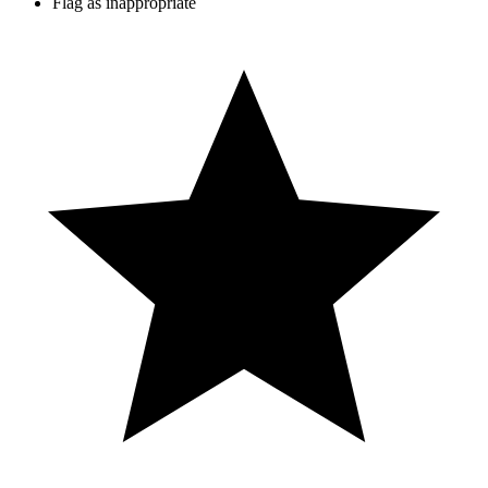
Flag as inappropriate