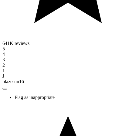
641K reviews
5
4
3
2
1
J
blazesun16
Flag as inappropriate