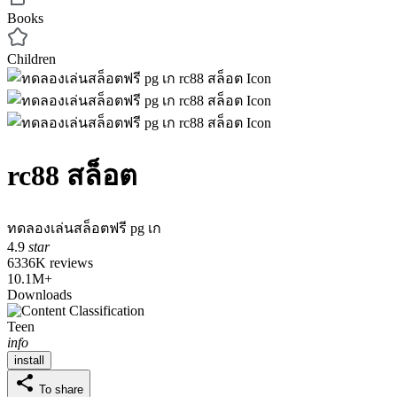
Books
Children
rc88 สล็อต
ทดลองเล่นสล็อตฟรี pg เก
4.9
star
6336K reviews
10.1M+
Downloads
Teen
info
install
To share