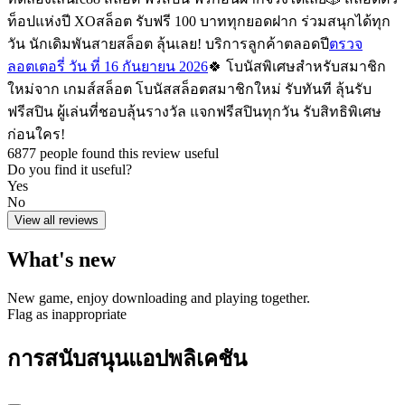
ท็อปแห่งปี XOสล็อต รับฟรี 100 บาททุกยอดฝาก ร่วมสนุกได้ทุก
วัน นักเดิมพันสายสล็อต ลุ้นเลย! บริการลูกค้าตลอดปี
ตรวจ
ลอตเตอรี่ วัน ที่ 16 กันยายน 2026
🍀 โบนัสพิเศษสำหรับสมาชิก
ใหม่จาก เกมส์สล็อต โบนัสสล็อตสมาชิกใหม่ รับทันที ลุ้นรับ
ฟรีสปิน ผู้เล่นที่ชอบลุ้นรางวัล แจกฟรีสปินทุกวัน รับสิทธิพิเศษ
ก่อนใคร!
6877 people found this review useful
Do you find it useful?
Yes
No
View all reviews
What's new
New game, enjoy downloading and playing together.
Flag as inappropriate
การสนับสนุนแอปพลิเคชัน