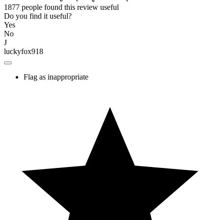
1877 people found this review useful
Do you find it useful?
Yes
No
J
luckyfox918
Flag as inappropriate