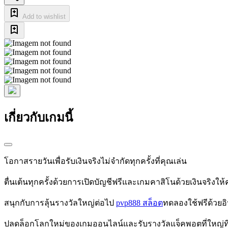
Add to wishlist
เกี่ยวกับเกมนี้
โอกาสรายวันเพื่อรับเงินจริงไม่จำกัดทุกครั้งที่คุณเล่น
ตื่นเต้นทุกครั้งด้วยการเปิดบัญชีฟรีและเกมคาสิโนด้วยเงินจริงให้
สนุกกับการลุ้นรางวัลใหญ่ต่อไป
pvp888 สล็อต
ทดลองใช้ฟรีด้วยอ
ปลดล็อกโลกใหม่ของเกมออนไลน์และรับรางวัลแจ็คพอตที่ใหญ่ที