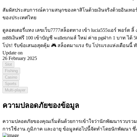
สัมผัสประสบการณ์ความสนุกของคาสิโนด้วยเงินจริงด้วยอินเทอร
ของประเทศไทย
ดูลอตเตอรี่แทง เลขเว็บ7777สล็อตทาง เข้า lucia555แอร์ พอร์ต ลิ้ ง
m88เงินฟรี 100 เข้าบัญชี walletเกมส์ ใหม่ ค่าย pgฝาก 1 บาท ได
โปร! รับข้อเสนอสุดคุ้ม 🎮 สล็อตมาแรง รับ โปรแรงแห่งเดือนนี้ ท
Update on
26 February 2025
Slot
Fishing
Casino
Sports
Multi-player
ความปลอดภัยของข้อมูล
ความปลอดภัยของคุณเริ่มต้นด้วยการเข้าใจว่านักพัฒนารวบรวม
การใช้งาน ภูมิภาค และอายุ
ข้อมูลต่อไปนี้จัดทำโดยนักพัฒนา ซึ