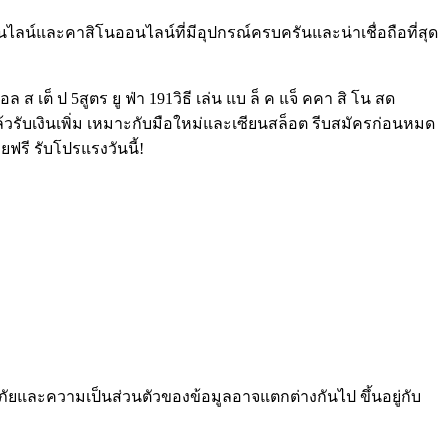
ลน์และคาสิโนออนไลน์ที่มีอุปกรณ์ครบครันและน่าเชื่อถือที่สุด
ส เต็ ป 5สูตร ยู ฟ่า 191วิธี เล่น แบ ล็ ค แจ็ คคา สิ โน สด
แล้วรับเงินเพิ่ม เหมาะกับมือใหม่และเซียนสล็อต รีบสมัครก่อนหมด
ยฟรี รับโปรแรงวันนี้!
ยและความเป็นส่วนตัวของข้อมูลอาจแตกต่างกันไป ขึ้นอยู่กับ