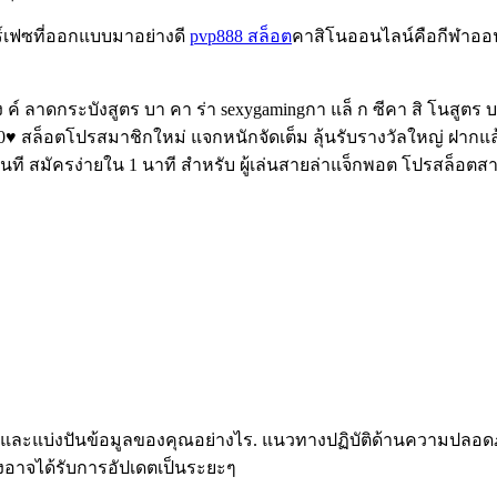
์เฟซที่ออกแบบมาอย่างดี
pvp888 สล็อต
คาสิโนออนไลน์คือกีฬาออนไ
 ค์ ลาดกระบังสูตร บา คา ร่า sexygamingกา แล็ ก ซีคา สิ โนสูตร บอล 
้ 50♥️ สล็อตโปรสมาชิกใหม่ แจกหนักจัดเต็ม ลุ้นรับรางวัลใหญ่ ฝาก
ันที สมัครง่ายใน 1 นาที สำหรับ ผู้เล่นสายล่าแจ็กพอต โปรสล็อตสา
และแบ่งปันข้อมูลของคุณอย่างไร.
แนวทางปฏิบัติด้านความปลอดภั
่งอาจได้รับการอัปเดตเป็นระยะๆ