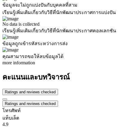
ข้อมูลจะไม่ถูกแบ่งปันกับบุคคลที่สาม
เรียนรู้เพิ่มเติมเกี่ยวกับวิธีที่นักพัฒนาประกาศการแบ่งปัน
No data is collected
เรียนรู้เพิ่มเติมเกี่ยวกับวิธีที่นักพัฒนาประกาศคอลเลกชัน
ข้อมูลถูกเข้ารหัสระหว่างการส่ง
คุณสามารถขอให้ลบข้อมูลได้
more information
คะแนนและบทวิจารณ์
Ratings and reviews checked
Ratings and reviews checked
โทรศัพท์
แท็บเล็ต
4.9