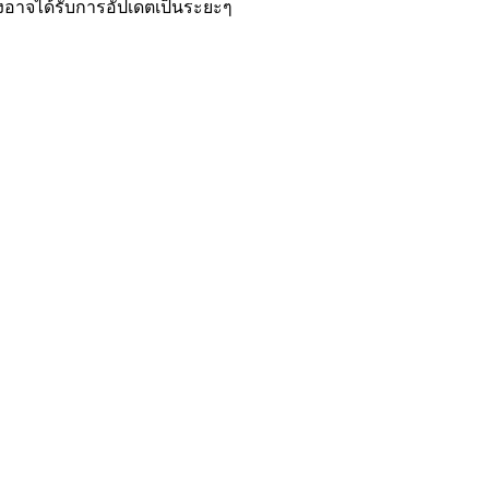
่งอาจได้รับการอัปเดตเป็นระยะๆ