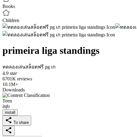
Books
Children
primeira liga standings
ทดลองเล่นสล็อตฟรี pg เก
4.9
star
6701K reviews
10.1M+
Downloads
Teen
info
install
To share