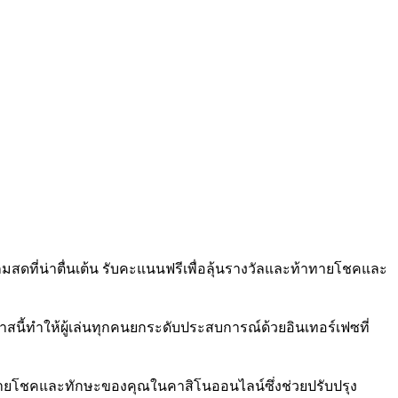
กมสดที่น่าตื่นเต้น รับคะแนนฟรีเพื่อลุ้นรางวัลและท้าทายโชคและ
สนี้ทำให้ผู้เล่นทุกคนยกระดับประสบการณ์ด้วยอินเทอร์เฟซที่
ายโชคและทักษะของคุณในคาสิโนออนไลน์ซึ่งช่วยปรับปรุง