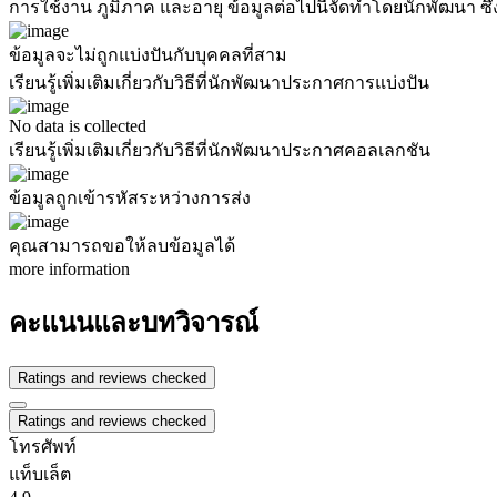
การใช้งาน ภูมิภาค และอายุ
ข้อมูลต่อไปนี้จัดทำโดยนักพัฒนา ซึ
ข้อมูลจะไม่ถูกแบ่งปันกับบุคคลที่สาม
เรียนรู้เพิ่มเติมเกี่ยวกับวิธีที่นักพัฒนาประกาศการแบ่งปัน
No data is collected
เรียนรู้เพิ่มเติมเกี่ยวกับวิธีที่นักพัฒนาประกาศคอลเลกชัน
ข้อมูลถูกเข้ารหัสระหว่างการส่ง
คุณสามารถขอให้ลบข้อมูลได้
more information
คะแนนและบทวิจารณ์
Ratings and reviews checked
Ratings and reviews checked
โทรศัพท์
แท็บเล็ต