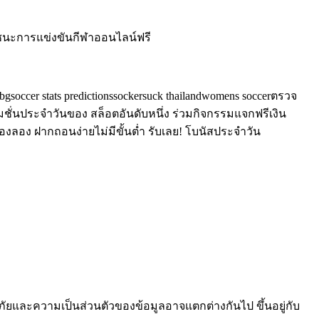
รชนะการแข่งขันกีฬาออนไลน์ฟรี
bgsoccer stats predictionssockersuck thailandwomens soccerตรวจ
นประจำวันของ สล็อตอันดับหนึ่ง ร่วมกิจกรรมแจกฟรีเงิน
องลอง ฝากถอนง่ายไม่มีขั้นต่ำ รับเลย! โบนัสประจำวัน
ยและความเป็นส่วนตัวของข้อมูลอาจแตกต่างกันไป ขึ้นอยู่กับ