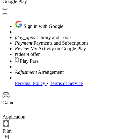
Google Play
Sign in with Google
play_apps
Library and Tools
Payment
Payments and Subscriptions
Review
My Activity on Google Play
redeem
offer
Play Pass
Adjustment
Arrangement
Personal Policy
•
Terms of Service
Game
Application
Film