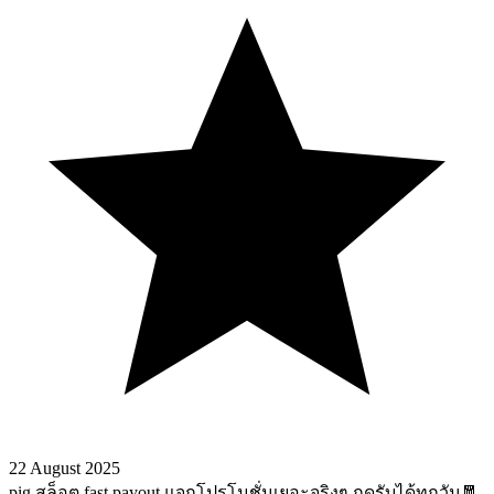
22 August 2025
pig สล็อต fast payout แจกโปรโมชั่นเยอะจริงๆ กดรับได้ทุกวัน🧧