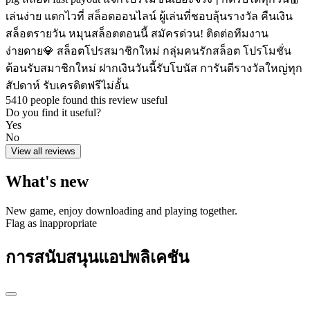
เล่นง่าย แตกไวที่ สล็อตออนไลน์ ผู้เล่นที่ชอบลุ้นรางวัล คืนเงิน
สล็อตรายวัน หมุนสล็อตตอนนี้ สมัครด่วน! ติดต่อทีมงาน
ง่ายดาย💎 สล็อตโปรสมาชิกใหม่ กลุ่มคนรักสล็อต โปรโมชั่น
ต้อนรับสมาชิกใหม่ ฝากเงินวันนี้รับโบนัส การันตีรางวัลใหญ่ทุก
สัปดาห์ รับเครดิตฟรีไม่อั้น
5410 people found this review useful
Do you find it useful?
Yes
No
View all reviews
What's new
New game, enjoy downloading and playing together.
Flag as inappropriate
การสนับสนุนแอปพลิเคชัน