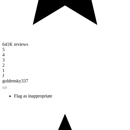
641K reviews
5
4
3
2
1
J
goldensky337
Flag as inappropriate