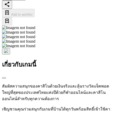
Add to wishlist
เกี่ยวกับเกมนี้
สัมผัสความสนุกของคาสิโนด้วยเงินจริงและลุ้นรางวัลแจ็คพอต
ใหญ่ที่สุดของประเทศไทยแห่งปีด้วยกีฬาออนไลน์และคาสิโน
ออนไลน์สำหรับทุกความต้องการ
เชิญชวนคุณร่วมสนุกกับเกมที่บ้านได้ทุกวันพร้อมสิทธิ์เข้าใช้คา