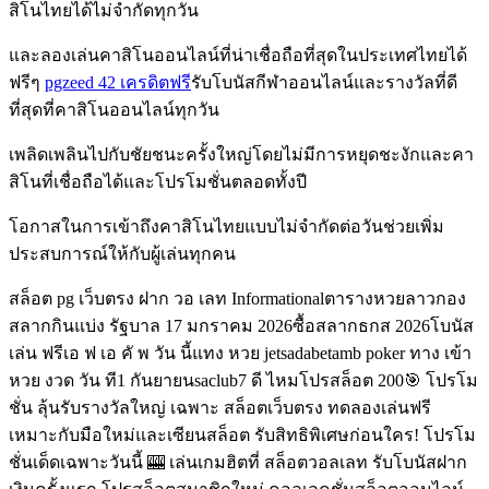
สิโนไทยได้ไม่จำกัดทุกวัน
และลองเล่นคาสิโนออนไลน์ที่น่าเชื่อถือที่สุดในประเทศไทยได้
ฟรีๆ
pgzeed 42 เครดิตฟรี
รับโบนัสกีฬาออนไลน์และรางวัลที่ดี
ที่สุดที่คาสิโนออนไลน์ทุกวัน
เพลิดเพลินไปกับชัยชนะครั้งใหญ่โดยไม่มีการหยุดชะงักและคา
สิโนที่เชื่อถือได้และโปรโมชั่นตลอดทั้งปี
โอกาสในการเข้าถึงคาสิโนไทยแบบไม่จำกัดต่อวันช่วยเพิ่ม
ประสบการณ์ให้กับผู้เล่นทุกคน
สล็อต pg เว็บตรง ฝาก วอ เลท Informationalตารางหวยลาวกอง
สลากกินแบ่ง รัฐบาล 17 มกราคม 2026ซื้อสลากธกส 2026โบนัส
เล่น ฟรีเอ ฟ เอ คั พ วัน นี้แทง หวย jetsadabetamb poker ทาง เข้า
หวย งวด วัน ที1 กันยายนsaclub7 ดี ไหมโปรสล็อต 200🎯 โปรโม
ชั่น ลุ้นรับรางวัลใหญ่ เฉพาะ สล็อตเว็บตรง ทดลองเล่นฟรี
เหมาะกับมือใหม่และเซียนสล็อต รับสิทธิพิเศษก่อนใคร! โปรโม
ชั่นเด็ดเฉพาะวันนี้ 🎰 เล่นเกมฮิตที่ สล็อตวอลเลท รับโบนัสฝาก