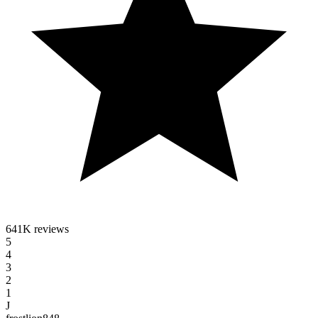
641K reviews
5
4
3
2
1
J