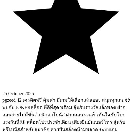
25 October 2025
pgzeed 42 เครดิตฟรี คุ้มค่า มีเกมให้เลือกเล่นเยอะ สนุกทุกเกม🤑
พบกับ JOKERสล็อต ที่ดีที่สุด พร้อม ลุ้นรับรางวัลแจ็กพอต ฝาก
ถอนง่ายไม่มีขั้นต่ำ นักล่าโบนัส ฝากถอนรวดเร็วทันใจ รับโปร
แรงวันนี้!🎯 สล็อตโปรประจำเดือน เพียงยืนยันเบอร์โทร ลุ้นรับ
ฟรีโบนัสสำหรับสมาชิก สายปั่นสล็อตห้ามพลาด ระบบเกม