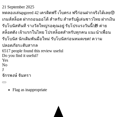
21 September 2025
ทดลองเล่นpgzeed 42 เครดิตฟรี เว็บตรง ฟรีก่อนฝากจริงได้เลย🤑
เกมส์สล็อต ฝากถอนออโต้ สำหรับ สำหรับผู้เล่นชาวไทย ฝากเงิน
รับโบนัสทันที รางวัลใหญ่รอคุณอยู่ รับโปรแรงวันนี้!🎁 ค่าย
สล็อตดัง เจ้าแรกในไทย โปรสล็อตสำหรับทุกคน แนะนำเพื่อน
รับโบนัส นักเดิมพันมือใหม่ รับโบนัสก่อนหมดเขต! ความ
ปลอดภัยระดับสากล
6517 people found this review useful
Do you find it useful?
Yes
No
J
จักรพงษ์ จันทรา
Flag as inappropriate