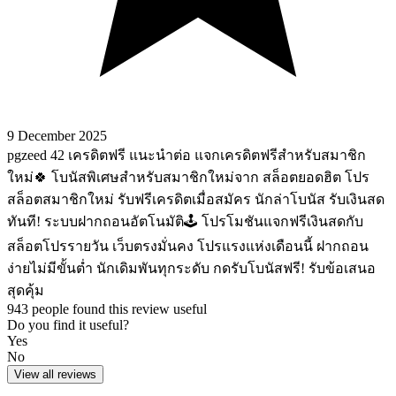
9 December 2025
pgzeed 42 เครดิตฟรี แนะนำต่อ แจกเครดิตฟรีสำหรับสมาชิก
ใหม่🍀 โบนัสพิเศษสำหรับสมาชิกใหม่จาก สล็อตยอดฮิต โปร
สล็อตสมาชิกใหม่ รับฟรีเครดิตเมื่อสมัคร นักล่าโบนัส รับเงินสด
ทันที! ระบบฝากถอนอัตโนมัติ🕹️ โปรโมชันแจกฟรีเงินสดกับ
สล็อตโปรรายวัน เว็บตรงมั่นคง โปรแรงแห่งเดือนนี้ ฝากถอน
ง่ายไม่มีขั้นต่ำ นักเดิมพันทุกระดับ กดรับโบนัสฟรี! รับข้อเสนอ
สุดคุ้ม
943 people found this review useful
Do you find it useful?
Yes
No
View all reviews