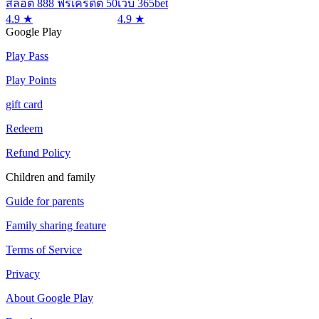
สล็อต 888 ฟรีเครดิต 50
เว็บ 365bet
4.9 ★
4.9 ★
Google Play
Play Pass
Play Points
gift card
Redeem
Refund Policy
Children and family
Guide for parents
Family sharing feature
Terms of Service
Privacy
About Google Play