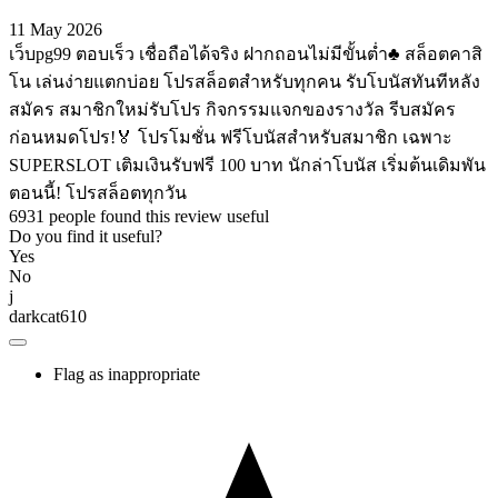
11 May 2026
เว็บpg99 ตอบเร็ว เชื่อถือได้จริง ฝากถอนไม่มีขั้นต่ำ♣️ สล็อตคาสิ
โน เล่นง่ายแตกบ่อย โปรสล็อตสำหรับทุกคน รับโบนัสทันทีหลัง
สมัคร สมาชิกใหม่รับโปร กิจกรรมแจกของรางวัล รีบสมัคร
ก่อนหมดโปร!🏅 โปรโมชั่น ฟรีโบนัสสำหรับสมาชิก เฉพาะ
SUPERSLOT เติมเงินรับฟรี 100 บาท นักล่าโบนัส เริ่มต้นเดิมพัน
ตอนนี้! โปรสล็อตทุกวัน
6931 people found this review useful
Do you find it useful?
Yes
No
j
darkcat610
Flag as inappropriate