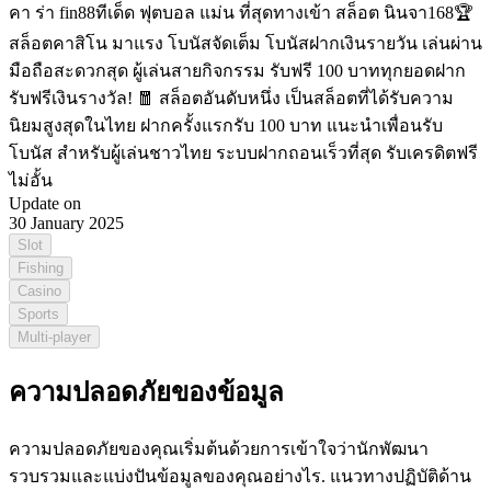
คา ร่า fin88ทีเด็ด ฟุตบอล แม่น ที่สุดทางเข้า สล็อต นินจา168🏆
สล็อตคาสิโน มาแรง โบนัสจัดเต็ม โบนัสฝากเงินรายวัน เล่นผ่าน
มือถือสะดวกสุด ผู้เล่นสายกิจกรรม รับฟรี 100 บาททุกยอดฝาก
รับฟรีเงินรางวัล! 🧧 สล็อตอันดับหนึ่ง เป็นสล็อตที่ได้รับความ
นิยมสูงสุดในไทย ฝากครั้งแรกรับ 100 บาท แนะนำเพื่อนรับ
โบนัส สำหรับผู้เล่นชาวไทย ระบบฝากถอนเร็วที่สุด รับเครดิตฟรี
ไม่อั้น
Update on
30 January 2025
Slot
Fishing
Casino
Sports
Multi-player
ความปลอดภัยของข้อมูล
ความปลอดภัยของคุณเริ่มต้นด้วยการเข้าใจว่านักพัฒนา
รวบรวมและแบ่งปันข้อมูลของคุณอย่างไร.
แนวทางปฏิบัติด้าน