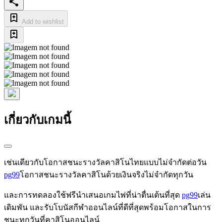
Add to wishlist
เกี่ยวกับเกมนี้
เช่นเดียวกับโอกาสชนะรางวัลคาสิโนไทยแบบไม่จำกัดต่อวัน
pg99
โอกาสชนะรางวัลคาสิโนด้วยเงินจริงไม่จำกัดทุกวัน
และการทดลองใช้ฟรีนำเสนอเกมไพ่ที่น่าตื่นเต้นที่สุด
pg99
เล่น
เดิมพัน และรับโบนัสกีฬาออนไลน์ที่ดีที่สุดพร้อมโอกาสในการ
ชนะทุกวันที่คาสิโนออนไลน์