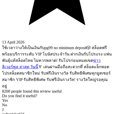
13 April 2026
ใช้เวลาว่างให้เป็นเงินกับpg99 no minimum deposit🎲 สล็อตฟรี
พร้อมบริการระดับ VIP โบนัสประจำวัน ฝากเงินรับโปรแรง แฟน
พันธุ์แท้สล็อตไทย ไม่ควรพลาด! รับโปรก่อนหมดเขต
ข่าว
ลิเวอร์พูล ล่าสุด วันนี้
🏅 เล่นผ่านมือถือสะดวกที่ สล็อตแจ็กพอต
โปรสล็อตสมาชิกใหม่ รับฟรีเงินรางวัล รับสิทธิพิเศษทุกยูสเซอร์
สมาชิก VIP รับสิทธิพิเศษ รับฟรีเงินรางวัล! รางวัลใหญ่รอคุณ
อยู่
8200 people found this review useful
Do you find it useful?
Yes
No
J