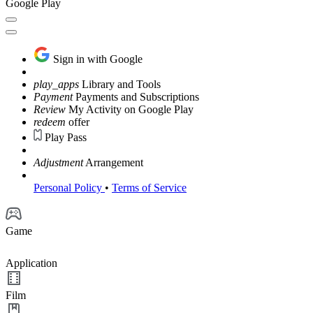
Google Play
Sign in with Google
play_apps
Library and Tools
Payment
Payments and Subscriptions
Review
My Activity on Google Play
redeem
offer
Play Pass
Adjustment
Arrangement
Personal Policy
•
Terms of Service
Game
Application
Film