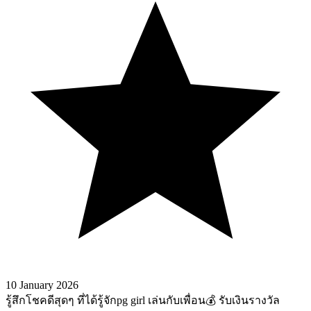
10 January 2026
รู้สึกโชคดีสุดๆ ที่ได้รู้จักpg girl เล่นกับเพื่อน💰 รับเงินรางวัล