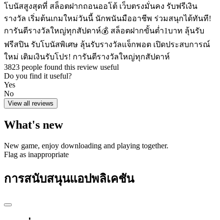
โบนัสสูงสุดที่ สล็อตฝากถอนออโต้ เว็บตรงมั่นคง รับฟรีเงิน
รางวัล เริ่มต้นเกมใหม่วันนี้ นักพนันมืออาชีพ ร่วมสนุกได้ทันที!
การันตีรางวัลใหญ่ทุกสัปดาห์💰 สล็อตฝากขั้นต่ำ1บาท ลุ้นรับ
ฟรีสปิน รับโบนัสพิเศษ ลุ้นรับรางวัลแจ็กพอต เปิดประสบการณ์
ใหม่ เติมเงินรับโปร! การันตีรางวัลใหญ่ทุกสัปดาห์
3823 people found this review useful
Do you find it useful?
Yes
No
View all reviews
What's new
New game, enjoy downloading and playing together.
Flag as inappropriate
การสนับสนุนแอปพลิเคชัน