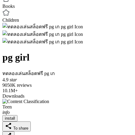
Books
Children
pg girl
ทดลองเล่นสล็อตฟรี pg เก
4.9
star
9050K reviews
10.1M+
Downloads
Teen
info
install
To share