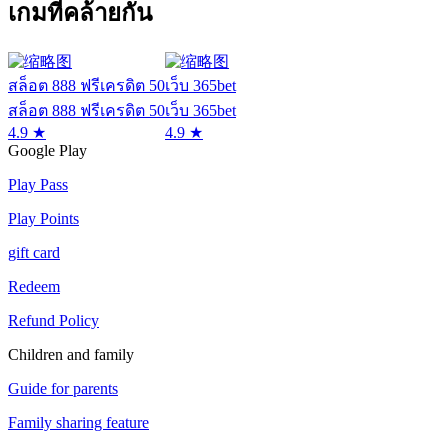
เกมที่คล้ายกัน
สล็อต 888 ฟรีเครดิต 50
เว็บ 365bet
สล็อต 888 ฟรีเครดิต 50
เว็บ 365bet
4.9 ★
4.9 ★
Google Play
Play Pass
Play Points
gift card
Redeem
Refund Policy
Children and family
Guide for parents
Family sharing feature