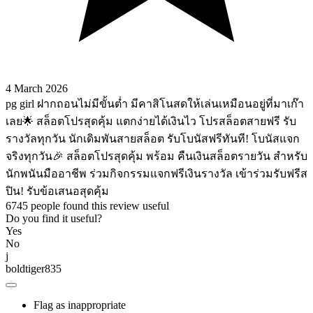
4 March 2026
pg girl ฝากถอนไม่มีขั้นต่ำ มีคาสิโนสดให้เล่นเหมือนอยู่ที่มาเก๊า
เลย🌟 สล็อตโปรสุดคุ้ม แตกง่ายได้เงินไว โปรสล็อตสายฟรี รับ
รางวัลทุกวัน นักเดิมพันสายสล็อต รับโบนัสฟรีทันที! โบนัสแจก
จริงทุกวัน🎉 สล็อตโปรสุดคุ้ม พร้อม คืนเงินสล็อตรายวัน สำหรับ
นักพนันมืออาชีพ ร่วมกิจกรรมแจกฟรีเงินรางวัล เข้าร่วมรับฟรีส
ปิน! รับข้อเสนอสุดคุ้ม
6745 people found this review useful
Do you find it useful?
Yes
No
j
boldtiger835
Flag as inappropriate