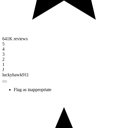
641K reviews
5
4
3
2
1
J
luckyhawk911
Flag as inappropriate