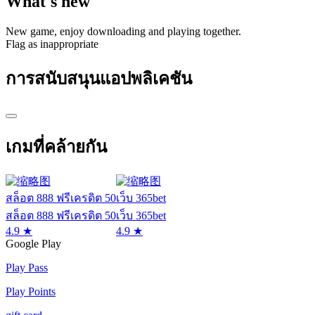
What's new
New game, enjoy downloading and playing together.
Flag as inappropriate
การสนับสนุนแอปพลิเคชัน
เกมที่คล้ายกัน
สล็อต 888 ฟรีเครดิต 50
เว็บ 365bet
สล็อต 888 ฟรีเครดิต 50
เว็บ 365bet
4.9 ★
4.9 ★
Google Play
Play Pass
Play Points