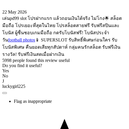
22 May 2026
เล่นpd99 slot โปรฝากแรก แล้วถอนเงินได้จริง ไม่โกง🌟 สล็อต
มือถือ โปรเยอะที่สุดในไทย โปรสล็อตสายฟรี รับฟรีสปินและ
โบนัส ผู้ชื่นชอบเกมมือถือ กดรับโบนัสฟรี! โบนัสประจำ
วัน
football photos
📱 SUPERSLOT รับสิทธิ์พิเศษก่อนใคร รับ
โบนัสพิเศษ คืนยอดเสียทุกสัปดาห์ กลุ่มคนรักสล็อต รับฟรีเงิน
รางวัล! รับฟรีเงินสดเมื่อฝากเงิน
5998 people found this review useful
Do you find it useful?
Yes
No
J
luckygirl225
Flag as inappropriate