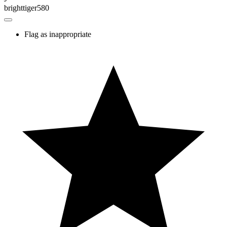
brighttiger580
Flag as inappropriate