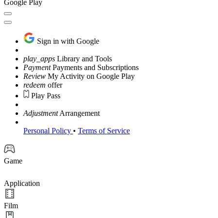
Google Play
Sign in with Google
play_apps
Library and Tools
Payment
Payments and Subscriptions
Review
My Activity on Google Play
redeem
offer
Play Pass
Adjustment
Arrangement
Personal Policy
•
Terms of Service
Game
Application
Film