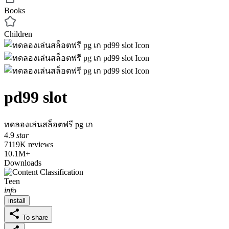
Books
Children
pd99 slot
ทดลองเล่นสล็อตฟรี pg เก
4.9
star
7119K reviews
10.1M+
Downloads
Teen
info
install
To share