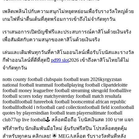
เพลิดเพลินไปกับความสนุกไม่หยุดหย่อนเพื่อรับรางวัลใหญ่ด้วย
เกมไพ่ที่น่าตื่นเต้นที่สุดพร้อมการเข้าถึงไม่จำกัดทุกวัน
เราเสนอการเปิดบัญชีฟรีและประสบการณ์คาสิโนด้วยเงินจริง
เพื่อสัมผัสกับความสนุกของคาสิโนด้วยเงินจริง
เล่นและเดิมพันทุกวันที่คาสิโนออนไลน์เพื่อรับโบนัสและรางวัล
กีฬาออนไลน์ที่ดีที่สุดปี
pd99 slot
2026 เข้าถึงคาสิโนไทยได้ไม่
จำกัดทุกวัน
notts county football clubspain football team 2026kyrgyzstan
national football teammail footballplaying football clipartdeloitte
football money leaguefree football streaming sitesgold footballlive
football scores today matchyesterday football match resultafa
footballfootball funreebok football bootscentral african republic
footballfodbold i tvfootball card collectionfootball field iconfootball
quotes by playersindian football team playersultimate football
club77up live football🕹️ สล็อตมือถือ โบนัสเงินสด 100 บาท แจก
ฟรีสำหรับ นักเดิมพันมือใหม่ ลุ้นรับฟรีสปิน โปรสล็อตสุดคุ้ม
สำหรับทุกคน คลิกเลย! 🌟 MEGAสล็อต รับรางวัลทันทีหลัง