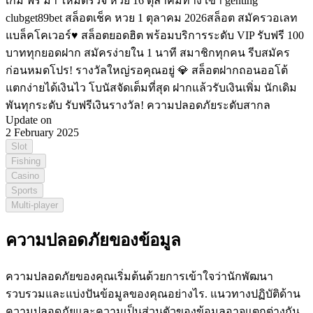
เกม ฟรี มา ใหม่ตรวจ หวย 16 ตุลาคมทาง เข้า genting
clubget89bet สล็อตเช็ค หวย 1 ตุลาคม 2026สล็อต สมัครวอเลท
แบล็คโคเวอร์♥️ สล็อตยอดฮิต พร้อมบริการระดับ VIP รับฟรี 100
บาททุกยอดฝาก สมัครง่ายใน 1 นาที สมาชิกทุกคน รีบสมัคร
ก่อนหมดโปร! รางวัลใหญ่รอคุณอยู่ 💎 สล็อตฝากถอนออโต้
แตกง่ายได้เงินไว โบนัสจัดเต็มที่สุด ฝากแล้วรับเงินเพิ่ม นักเดิม
พันทุกระดับ รับฟรีเงินรางวัล! ความปลอดภัยระดับสากล
Update on
2 February 2025
Slot
Fishing
Casino
Sports
Multi-player
ความปลอดภัยของข้อมูล
ความปลอดภัยของคุณเริ่มต้นด้วยการเข้าใจว่านักพัฒนา
รวบรวมและแบ่งปันข้อมูลของคุณอย่างไร.
แนวทางปฏิบัติด้าน
ความปลอดภัยและความเป็นส่วนตัวของข้อมูลอาจแตกต่างกัน