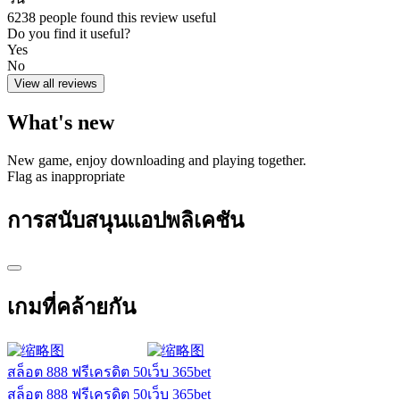
6238 people found this review useful
Do you find it useful?
Yes
No
View all reviews
What's new
New game, enjoy downloading and playing together.
Flag as inappropriate
การสนับสนุนแอปพลิเคชัน
เกมที่คล้ายกัน
สล็อต 888 ฟรีเครดิต 50
เว็บ 365bet
สล็อต 888 ฟรีเครดิต 50
เว็บ 365bet