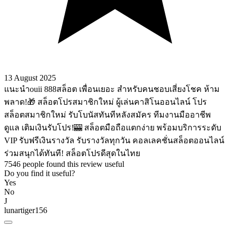
13 August 2025
แนะนำouii 888สล็อต เพื่อนเยอะ สำหรับคนชอบเสี่ยงโชค ห้าม
พลาด!🎁 สล็อตโปรสมาชิกใหม่ ผู้เล่นคาสิโนออนไลน์ โปร
สล็อตสมาชิกใหม่ รับโบนัสทันทีหลังสมัคร ทีมงานมืออาชีพ
ดูแล เติมเงินรับโปร!🎰 สล็อตมือถือแตกง่าย พร้อมบริการระดับ
VIP รับฟรีเงินรางวัล รับรางวัลทุกวัน คอลเลคชั่นสล็อตออนไลน์
ร่วมสนุกได้ทันที! สล็อตโปรดีสุดในไทย
7546 people found this review useful
Do you find it useful?
Yes
No
J
lunartiger156