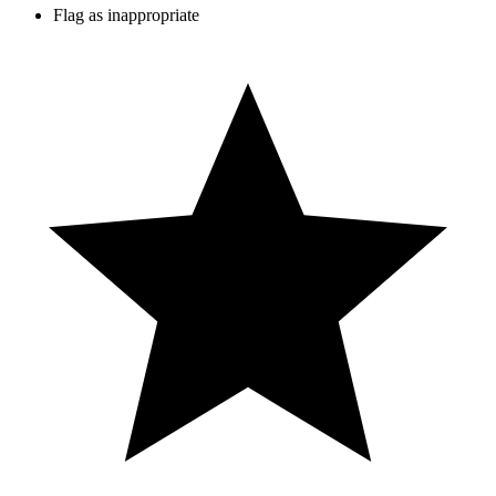
Flag as inappropriate