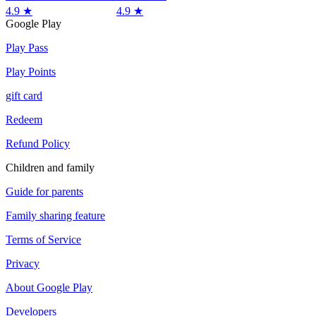
4.9 ★
4.9 ★
Google Play
Play Pass
Play Points
gift card
Redeem
Refund Policy
Children and family
Guide for parents
Family sharing feature
Terms of Service
Privacy
About Google Play
Developers