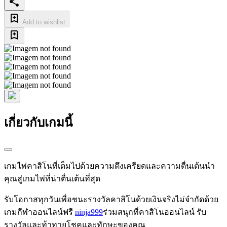
Add to wishlist
เกี่ยวกับเกมนี้
เกมไพ่คาสิโนที่เต็มไปด้วยความตึงเครียดและความตื่นเต้นนำ
คุณสู่เกมไพ่ที่น่าตื่นเต้นที่สุด
รับโอกาสทุกวันเพื่อชนะรางวัลคาสิโนด้วยเงินจริงไม่จำกัดด้วย
เกมกีฬาออนไลน์ฟรี
ninja999
ร่วมสนุกที่คาสิโนออนไลน์ รับ
รางวัลและท้าทายโชคและทักษะของคุณ