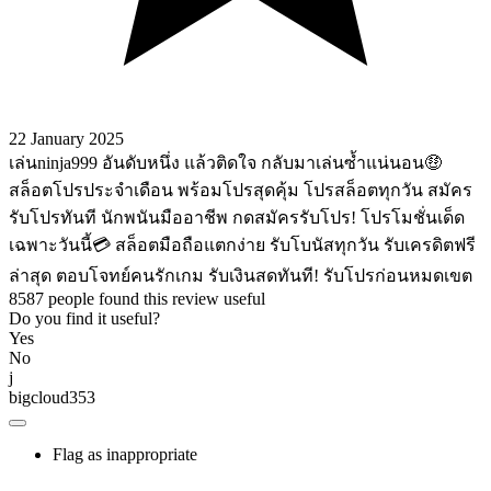
22 January 2025
เล่นninja999 อันดับหนึ่ง แล้วติดใจ กลับมาเล่นซ้ำแน่นอน🤑
สล็อตโปรประจำเดือน พร้อมโปรสุดคุ้ม โปรสล็อตทุกวัน สมัคร
รับโปรทันที นักพนันมืออาชีพ กดสมัครรับโปร! โปรโมชั่นเด็ด
เฉพาะวันนี้💳 สล็อตมือถือแตกง่าย รับโบนัสทุกวัน รับเครดิตฟรี
ล่าสุด ตอบโจทย์คนรักเกม รับเงินสดทันที! รับโปรก่อนหมดเขต
8587 people found this review useful
Do you find it useful?
Yes
No
j
bigcloud353
Flag as inappropriate