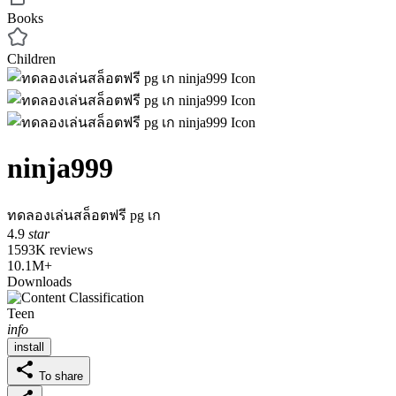
Books
Children
ninja999
ทดลองเล่นสล็อตฟรี pg เก
4.9
star
1593K reviews
10.1M+
Downloads
Teen
info
install
To share