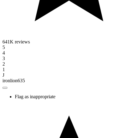
641K reviews
5
4
3
2
1
J
ironlion635
Flag as inappropriate