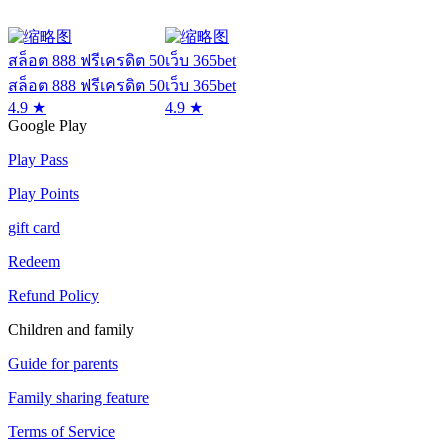
สล็อต 888 ฟรีเครดิต 50
เว็บ 365bet
สล็อต 888 ฟรีเครดิต 50
เว็บ 365bet
4.9 ★
4.9 ★
Google Play
Play Pass
Play Points
gift card
Redeem
Refund Policy
Children and family
Guide for parents
Family sharing feature
Terms of Service