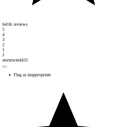
641K reviews
5
4
3
2
1
J
stormwind431
Flag as inappropriate