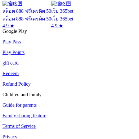
สล็อต 888 ฟรีเครดิต 50
เว็บ 365bet
สล็อต 888 ฟรีเครดิต 50
เว็บ 365bet
4.9 ★
4.9 ★
Google Play
Play Pass
Play Points
gift card
Redeem
Refund Policy
Children and family
Guide for parents
Family sharing feature
Terms of Service
Privacy