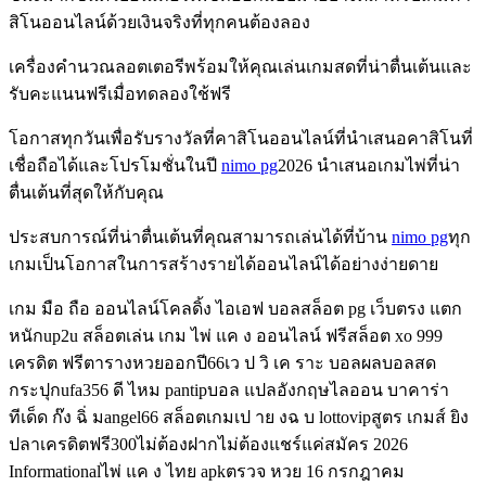
สิโนออนไลน์ด้วยเงินจริงที่ทุกคนต้องลอง
เครื่องคำนวณลอตเตอรีพร้อมให้คุณเล่นเกมสดที่น่าตื่นเต้นและ
รับคะแนนฟรีเมื่อทดลองใช้ฟรี
โอกาสทุกวันเพื่อรับรางวัลที่คาสิโนออนไลน์ที่นำเสนอคาสิโนที่
เชื่อถือได้และโปรโมชั่นในปี
nimo pg
2026 นำเสนอเกมไพ่ที่น่า
ตื่นเต้นที่สุดให้กับคุณ
ประสบการณ์ที่น่าตื่นเต้นที่คุณสามารถเล่นได้ที่บ้าน
nimo pg
ทุก
เกมเป็นโอกาสในการสร้างรายได้ออนไลน์ได้อย่างง่ายดาย
เกม มือ ถือ ออนไลน์โคลดิ้ง ไอเอฟ บอลสล็อต pg เว็บตรง แตก
หนักup2u สล็อตเล่น เกม ไพ่ แค ง ออนไลน์ ฟรีสล็อต xo 999
เครดิต ฟรีตารางหวยออกปี66เว ป วิ เค ราะ บอลผลบอลสด
กระปุกufa356 ดี ไหม pantipบอล แปลอังกฤษไลออน บาคาร่า
ทีเด็ด ก๊ง ฉิ่ มangel66 สล็อตเกมเป าย งฉ บ lottovipสูตร เกมส์ ยิง
ปลาเครดิตฟรี300ไม่ต้องฝากไม่ต้องแชร์แค่สมัคร 2026
Informationalไพ่ แค ง ไทย apkตรวจ หวย 16 กรกฎาคม