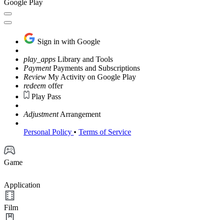
Google Play
Sign in with Google
play_apps
Library and Tools
Payment
Payments and Subscriptions
Review
My Activity on Google Play
redeem
offer
Play Pass
Adjustment
Arrangement
Personal Policy
•
Terms of Service
Game
Application
Film