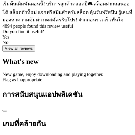
เริ่มต้นเดิมพันตอนนี้! บริการลูกค้าตลอดปี🎮 สล็อตฝากถอนออ
โต้ สล็อตตัวท็อป แจกฟรีสปินสำหรับสล็อต ลุ้นรับฟรีสปิน ผู้เล่นที่
มองหาความคุ้มค่า กดสมัครรับโปร! ฝากถอนรวดเร็วทันใจ
4894 people found this review useful
Do you find it useful?
Yes
No
View all reviews
What's new
New game, enjoy downloading and playing together.
Flag as inappropriate
การสนับสนุนแอปพลิเคชัน
เกมที่คล้ายกัน