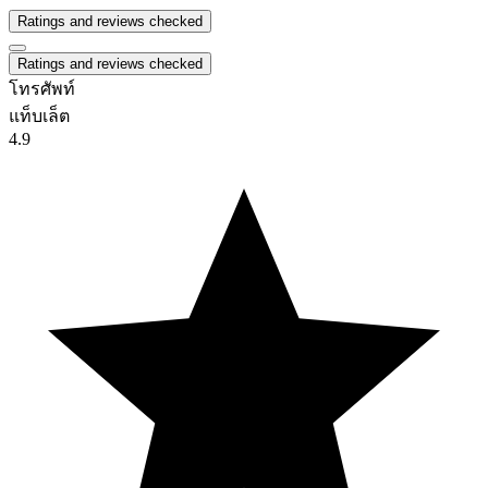
Ratings and reviews checked
Ratings and reviews checked
โทรศัพท์
แท็บเล็ต
4.9