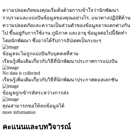
ความปลอดภัยของคุณเริ่มต้นด้วยการเข้าใจว่านักพัฒนา
รวบรวมและแบ่งปันข้อมูลของคุณอย่างไร.
แนวทางปฏิบัติด้าน
ความปลอดภัยและความเป็นส่วนตัวของข้อมูลอาจแตกต่างกัน
ไป ขึ้นอยู่กับการใช้งาน ภูมิภาค และอายุ
ข้อมูลต่อไปนี้จัดทำ
โดยนักพัฒนา ซึ่งอาจได้รับการอัปเดตเป็นระยะๆ
ข้อมูลจะไม่ถูกแบ่งปันกับบุคคลที่สาม
เรียนรู้เพิ่มเติมเกี่ยวกับวิธีที่นักพัฒนาประกาศการแบ่งปัน
No data is collected
เรียนรู้เพิ่มเติมเกี่ยวกับวิธีที่นักพัฒนาประกาศคอลเลกชัน
ข้อมูลถูกเข้ารหัสระหว่างการส่ง
คุณสามารถขอให้ลบข้อมูลได้
more information
คะแนนและบทวิจารณ์