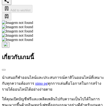
Add to wishlist
เกี่ยวกับเกมนี้
นำเสนอกีฬาออนไลน์และประสบการณ์คาสิโนออนไลน์ที่เหมาะ
กับทุกความต้องการ
nimo pg
ทุกการเล่นคือโอกาสในการสร้าง
รายได้ออนไลน์ได้อย่างง่ายดาย
ให้คุณเปิดบัญชีฟรีและเพลิดเพลินไปกับความเป็นไปได้ในการ
ชนะมากขึ้นด้วยอินเทอร์เฟซที่ออกแบบมาอย่างดีสำหรับเกมคา