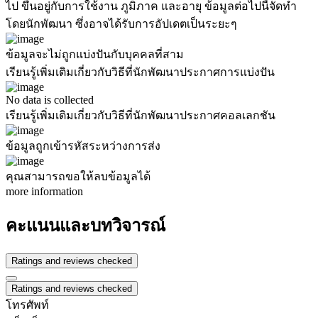
ไป ขึ้นอยู่กับการใช้งาน ภูมิภาค และอายุ
ข้อมูลต่อไปนี้จัดทำ
โดยนักพัฒนา ซึ่งอาจได้รับการอัปเดตเป็นระยะๆ
ข้อมูลจะไม่ถูกแบ่งปันกับบุคคลที่สาม
เรียนรู้เพิ่มเติมเกี่ยวกับวิธีที่นักพัฒนาประกาศการแบ่งปัน
No data is collected
เรียนรู้เพิ่มเติมเกี่ยวกับวิธีที่นักพัฒนาประกาศคอลเลกชัน
ข้อมูลถูกเข้ารหัสระหว่างการส่ง
คุณสามารถขอให้ลบข้อมูลได้
more information
คะแนนและบทวิจารณ์
Ratings and reviews checked
Ratings and reviews checked
โทรศัพท์