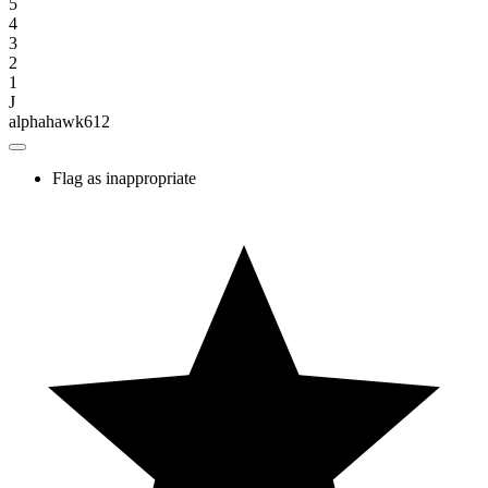
5
4
3
2
1
J
alphahawk612
Flag as inappropriate