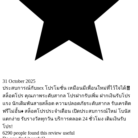
31 October 2025
ประสบการณ์กับnex โปรโมชั่น เหมือนมีเพื่อนใหม่ที่ไว้ใจได้🧧
สล็อตโปร คุณภาพระดับสากล โปรฝากรับเพิ่ม ฝากเงินรับโปร
แรง นักเดิมพันสายสล็อต ความปลอดภัยระดับสากล รับเครดิต
ฟรีไม่อั้น♦️ สล็อตโปรประจำเดือน เปิดประสบการณ์ใหม่ โบนัส
แตกง่าย รับรางวัลทุกวัน บริการตลอด 24 ชั่วโมง เติมเงินรับ
โปร!
6290 people found this review useful