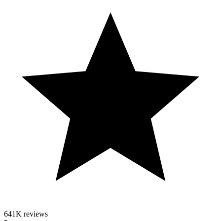
641K reviews