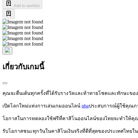
Add to wishlist
เกี่ยวกับเกมนี้
คุณจะตื่นเต้นทุกครั้งที่ได้รับรางวัลและท้าทายโชคและทักษะขอ
เปิดโลกใหม่แห่งการเล่นเกมออนไลน์
nba
ประสบการณ์ผู้ใช้คุณภ
โอกาสในการทดลองใช้ฟรีที่คาสิโนออนไลน์ของไทยจะทำให้คุณตื
รับโอกาสชนะทุกวันในคาสิโนเงินจริงที่ดีที่สุดของประเทศไทยใน