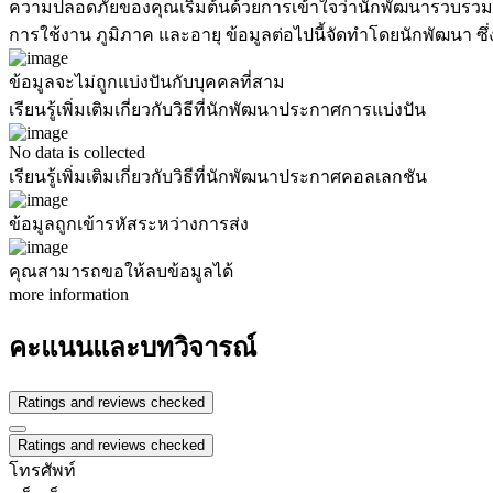
ความปลอดภัยของคุณเริ่มต้นด้วยการเข้าใจว่านักพัฒนารวบรวม
การใช้งาน ภูมิภาค และอายุ
ข้อมูลต่อไปนี้จัดทำโดยนักพัฒนา ซึ
ข้อมูลจะไม่ถูกแบ่งปันกับบุคคลที่สาม
เรียนรู้เพิ่มเติมเกี่ยวกับวิธีที่นักพัฒนาประกาศการแบ่งปัน
No data is collected
เรียนรู้เพิ่มเติมเกี่ยวกับวิธีที่นักพัฒนาประกาศคอลเลกชัน
ข้อมูลถูกเข้ารหัสระหว่างการส่ง
คุณสามารถขอให้ลบข้อมูลได้
more information
คะแนนและบทวิจารณ์
Ratings and reviews checked
Ratings and reviews checked
โทรศัพท์