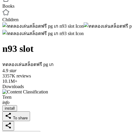
Books
Children
n93 slot
ทดลองเล่นสล็อตฟรี pg เก
4.9
star
3357K reviews
10.1M+
Downloads
Teen
info
install
To share