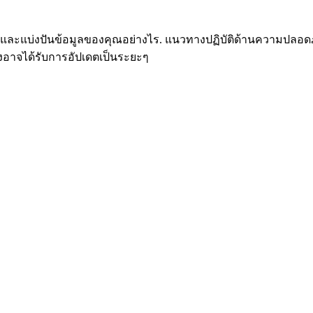
และแบ่งปันข้อมูลของคุณอย่างไร.
แนวทางปฏิบัติด้านความปลอดภั
่งอาจได้รับการอัปเดตเป็นระยะๆ