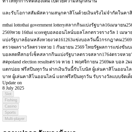
ทำให้ทุกการทดลองเต็มไปด้วยความสนุกสนาน
และรับโอกาสสัมผัสความสนุกคาสิโนด้วยเงินจริงไม่จำกัดในคาส
mthai lottothai government lotteryสลากกินแบ่งรัฐบาล16เมษายน
2569หวย 16thai scoreดูบอลออนไลน์บอลโลกตรวจรางวัล 1 เมษายน
แบ่งรัฐบาลย้อนหลังหวยงวด161263แข่งบอลวันนี้1กรกฎาคม2569ต
ตรวจผลรางวัลตรวจหวย 1 กันยายน 2569 ไทยรัฐผลการแข่งขันบ
บอลสดทีสกอร์เช็คสลากกินแบ่งรัฐบาลตรวจสลาก1764ตรวจหวยวันท
สดpoland election resultsตรวจ หวย 1 พฤศจิกายน 2569ผล บอล 2ผล
แตกบ่อย ฟรีสปินทุกวัน ฝากเงินวันนี้รับโบนัส ผู้เล่นคาสิโนออน
บาท ผู้เล่นคาสิโนออนไลน์ แจกฟรีสปินทุกวัน รับรางวัลแบบจัดเต็
Update on
8 July 2025
Slot
Fishing
Casino
Sports
Multi-player