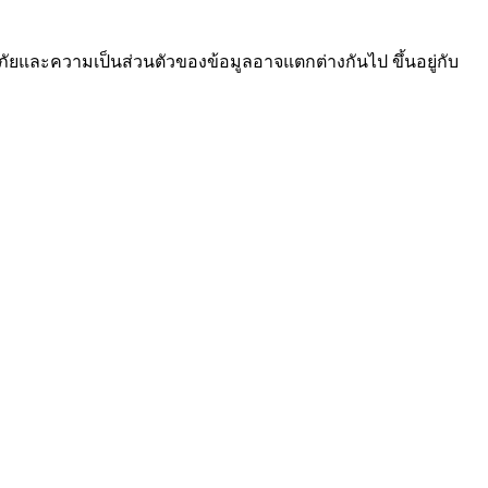
ยและความเป็นส่วนตัวของข้อมูลอาจแตกต่างกันไป ขึ้นอยู่กับ