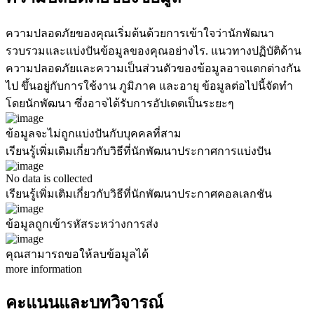
ความปลอดภัยของคุณเริ่มต้นด้วยการเข้าใจว่านักพัฒนา
รวบรวมและแบ่งปันข้อมูลของคุณอย่างไร.
แนวทางปฏิบัติด้าน
ความปลอดภัยและความเป็นส่วนตัวของข้อมูลอาจแตกต่างกัน
ไป ขึ้นอยู่กับการใช้งาน ภูมิภาค และอายุ
ข้อมูลต่อไปนี้จัดทำ
โดยนักพัฒนา ซึ่งอาจได้รับการอัปเดตเป็นระยะๆ
ข้อมูลจะไม่ถูกแบ่งปันกับบุคคลที่สาม
เรียนรู้เพิ่มเติมเกี่ยวกับวิธีที่นักพัฒนาประกาศการแบ่งปัน
No data is collected
เรียนรู้เพิ่มเติมเกี่ยวกับวิธีที่นักพัฒนาประกาศคอลเลกชัน
ข้อมูลถูกเข้ารหัสระหว่างการส่ง
คุณสามารถขอให้ลบข้อมูลได้
more information
คะแนนและบทวิจารณ์