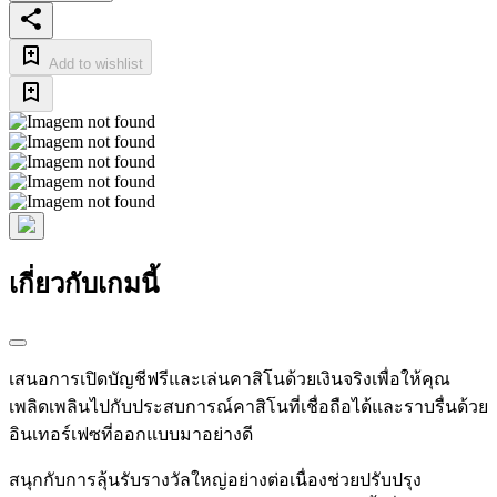
Add to wishlist
เกี่ยวกับเกมนี้
เสนอการเปิดบัญชีฟรีและเล่นคาสิโนด้วยเงินจริงเพื่อให้คุณ
เพลิดเพลินไปกับประสบการณ์คาสิโนที่เชื่อถือได้และราบรื่นด้วย
อินเทอร์เฟซที่ออกแบบมาอย่างดี
สนุกกับการลุ้นรับรางวัลใหญ่อย่างต่อเนื่องช่วยปรับปรุง