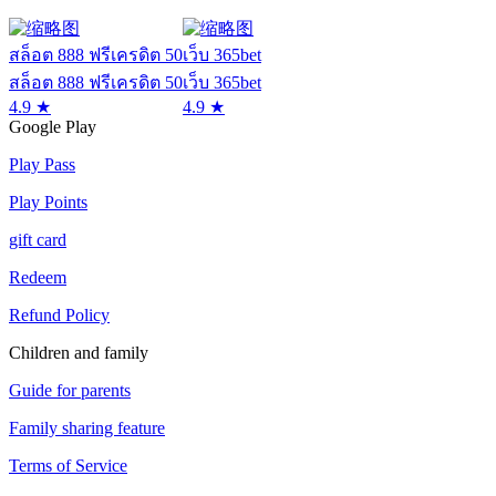
สล็อต 888 ฟรีเครดิต 50
เว็บ 365bet
สล็อต 888 ฟรีเครดิต 50
เว็บ 365bet
4.9 ★
4.9 ★
Google Play
Play Pass
Play Points
gift card
Redeem
Refund Policy
Children and family
Guide for parents
Family sharing feature
Terms of Service