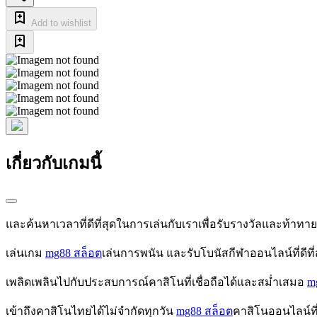
Add to wishlist
เกี่ยวกับเกมนี้
และค้นหาเวลาที่ดีที่สุดในการเล่นกับเราเพื่อรับรางวัลและท้
เล่นเกม
mg88 สล็อต
เล่นการพนัน และรับโบนัสกีฬาออนไลน์ที่ดีที่
เพลิดเพลินไปกับประสบการณ์คาสิโนที่เชื่อถือได้และสม่ำเสมอ
m
เข้าถึงคาสิโนไทยได้ไม่จำกัดทุกวัน
mg88 สล็อต
คาสิโนออนไลน์ที