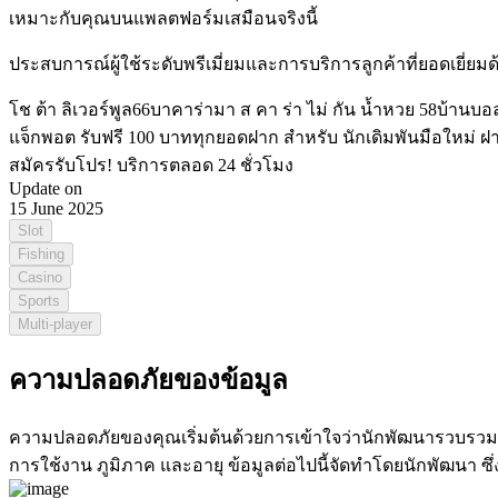
เหมาะกับคุณบนแพลตฟอร์มเสมือนจริงนี้
ประสบการณ์ผู้ใช้ระดับพรีเมี่ยมและการบริการลูกค้าที่ยอดเยี่ยมด้วย
โช ต้า ลิเวอร์พูล66บาคาร่ามา ส คา ร่า ไม่ กัน น้ำหวย 58บ้านบ
แจ็กพอต รับฟรี 100 บาททุกยอดฝาก สำหรับ นักเดิมพันมือใหม่ ฝากถ
สมัครรับโปร! บริการตลอด 24 ชั่วโมง
Update on
15 June 2025
Slot
Fishing
Casino
Sports
Multi-player
ความปลอดภัยของข้อมูล
ความปลอดภัยของคุณเริ่มต้นด้วยการเข้าใจว่านักพัฒนารวบรวม
การใช้งาน ภูมิภาค และอายุ
ข้อมูลต่อไปนี้จัดทำโดยนักพัฒนา ซึ