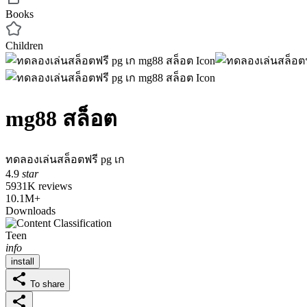
Books
Children
mg88 สล็อต
ทดลองเล่นสล็อตฟรี pg เก
4.9
star
5931K reviews
10.1M+
Downloads
Teen
info
install
To share