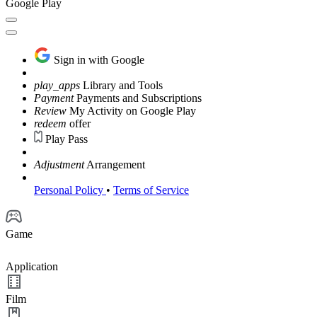
Google Play
Sign in with Google
play_apps
Library and Tools
Payment
Payments and Subscriptions
Review
My Activity on Google Play
redeem
offer
Play Pass
Adjustment
Arrangement
Personal Policy
•
Terms of Service
Game
Application
Film