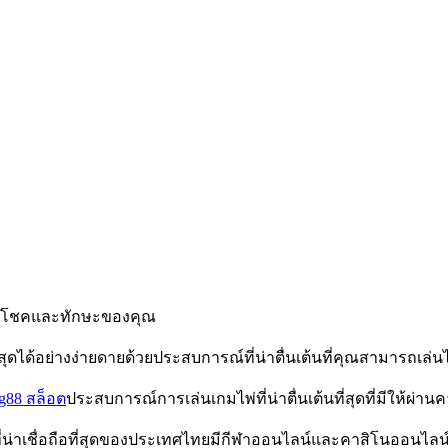
าทายโชคและทักษะของคุณ
สุดได้อย่างง่ายดายด้วยประสบการณ์ที่น่าตื่นเต้นที่คุณสามารถเล่นได
g88 สล็อต
ประสบการณ์การเล่นเกมไพ่ที่น่าตื่นเต้นที่สุดที่มีให้ผ่านคา
่น่าเชื่อถือที่สุดของประเทศไทยมีกีฬาออนไลน์และคาสิโนออนไล