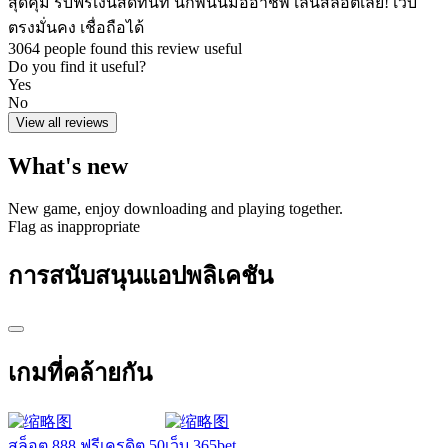
สุดคุ้ม รับฟรีเงินสดทันที นักพนันมืออาชีพ เล่นสล็อตเลย! เว็บ
ตรงมั่นคง เชื่อถือได้
3064 people found this review useful
Do you find it useful?
Yes
No
View all reviews
What's new
New game, enjoy downloading and playing together.
Flag as inappropriate
การสนับสนุนแอปพลิเคชัน
เกมที่คล้ายกัน
สล็อต 888 ฟรีเครดิต 50
เว็บ 365bet