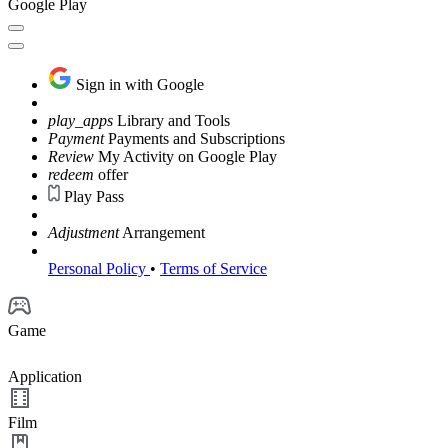
Google Play
Sign in with Google
play_apps
Library and Tools
Payment
Payments and Subscriptions
Review
My Activity on Google Play
redeem
offer
Play Pass
Adjustment
Arrangement
Personal Policy
•
Terms of Service
Game
Application
Film