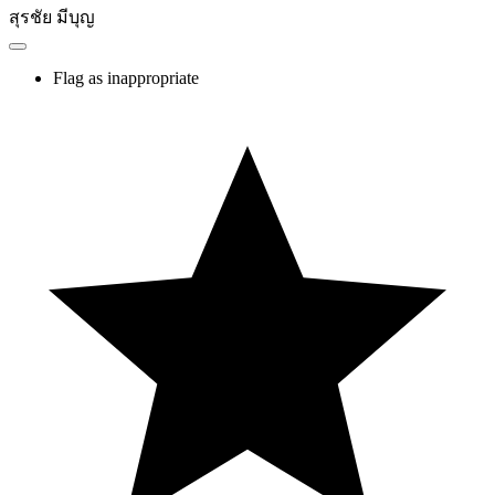
สุรชัย มีบุญ
Flag as inappropriate