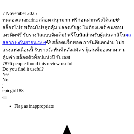
7 November 2025
ทดลองเล่นmarina สล็อต สนุกมาก ฟรีก่อนฝากจริงได้เลย💎
สล็อตโปร พร้อมโปรสุดคุ้ม ปลอดภัยสูง ไม่ต้องแชร์ คนชอบ
เครดิตฟรี รับรางวัลแบบจัดเต็ม! ฟรีโบนัสสำหรับผู้เล่นคาสิโน
ผล
สลาก16กันยายน2569
🤑 สล็อตแจ็กพอต การันตีแตกง่าย โปร
แรงแห่งเดือนนี้ รับรางวัลทันทีหลังสมัคร ผู้เล่นที่มองหาความ
คุ้มค่า สล็อตตัวท็อปแห่งปี รับเลย!
7876 people found this review useful
Do you find it useful?
Yes
No
j
epicgirl188
Flag as inappropriate