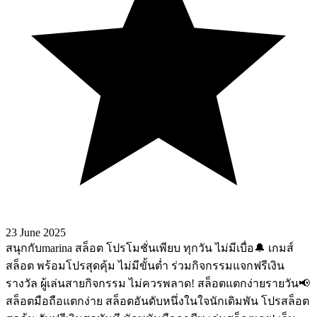
23 June 2025
สนุกกับmarina สล็อต โปรโมชั่นเพียบ ทุกวัน ไม่มีเบื่อ🔔 เกมส์
สล็อต พร้อมโปรสุดคุ้ม ไม่มีขั้นต่ำ ร่วมกิจกรรมแจกฟรีเงิน
รางวัล ผู้เล่นสายกิจกรรม ไม่ควรพลาด! สล็อตแตกง่ายรายวัน📢
สล็อตมือถือแตกง่าย สล็อตอันดับหนึ่งในใจนักเดิมพัน โปรสล็อต