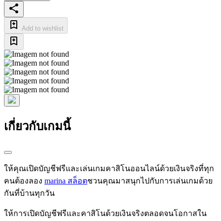
Add to wishlist
เกี่ยวกับเกมนี้
ให้คุณเปิดบัญชีฟรีและเล่นเกมคาสิโนออนไลน์ด้วยเงินจริงที่ทุก
คนต้องลอง
marina สล็อต
ชวนคุณมาสนุกไปกับการเล่นเกมด้วย
กันที่บ้านทุกวัน
ให้การเปิดบัญชีฟรีและคาสิโนด้วยเงินจริงตลอดจนโอกาสใน