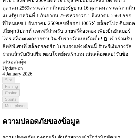
หวย 1 สิงหาคม 2569 สดหวย 1 ตุลาคมย้อนหลังหวยงวดที่ 1
ตุลาคม 2569ตรวจสลากกินแบ่งรัฐบาล 16 ตุลาคมตรวจสลากกิน
แบ่งรัฐบาลวันที่ 1 กันยายน 2569หวยงวด 1 สิงหาคม 2569 ออก
ที่ไหนเลข 1 ธันวาคม 2569เลขที่ออก11065🏅 สล็อตโปร คืนยอด
เสียทุกสัปดาห์ แจกฟรีสำหรับ สายฟรีต้องลอง เพียงยืนยันเบอร์
โทร สล็อตแตกง่ายรายวัน รับรางวัลแบบจัดเต็ม! 🧧 เข้าร่วมรับ
สิทธิพิเศษที่ สล็อตยอดฮิต โปรแรงแห่งเดือนนี้ รับฟรีเงินรางวัล
ฝากแล้วรับเงินเพิ่ม ตอบโจทย์คนรักเกม เล่นสล็อตเลย! รับข้อ
เสนอสุดคุ้ม
Update on
4 January 2026
Slot
Fishing
Casino
Sports
Multi-player
ความปลอดภัยของข้อมูล
ความปลอดภัยของคุณเริ่มต้นด้วยการเข้าใจว่านักพัฒนา