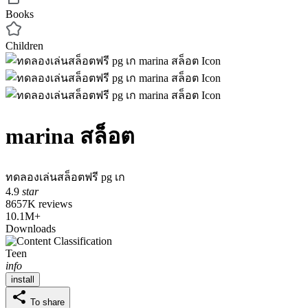
Books
Children
marina สล็อต
ทดลองเล่นสล็อตฟรี pg เก
4.9
star
8657K reviews
10.1M+
Downloads
Teen
info
install
To share