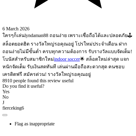
6 March 2026
ใครๆก็เล่นlyndaman88 ถอนง่าย เพราะเชื่อถือได้และปลอดภัย🕹️
สล็อตยอดฮิต รางวัลใหญ่รอคุณอยู่ โปรใหม่ประจำเดือน ฝาก
ถอนง่ายไม่มีขั้นต่ำ ครบทุกความต้องการ รับรางวัลแบบจัดเต็ม!
โบนัสสำหรับสมาชิกใหม่
indoor soccer
🌟 สล็อตใหม่ล่าสุด แจก
หนักจัดเต็ม รับเงินสดทันที เล่นผ่านมือถือสะดวกสุด คนชอบ
เครดิตฟรี สมัครด่วน! รางวัลใหญ่รอคุณอยู่
8910 people found this review useful
Do you find it useful?
Yes
No
J
fierceking6
Flag as inappropriate