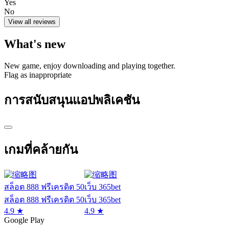
Yes
No
View all reviews
What's new
New game, enjoy downloading and playing together.
Flag as inappropriate
การสนับสนุนแอปพลิเคชัน
เกมที่คล้ายกัน
สล็อต 888 ฟรีเครดิต 50
เว็บ 365bet
สล็อต 888 ฟรีเครดิต 50
เว็บ 365bet
4.9 ★
4.9 ★
Google Play