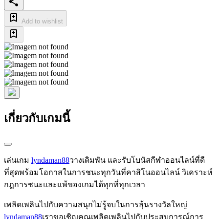
Add to wishlist
เกี่ยวกับเกมนี้
เล่นเกม
lyndaman88
วางเดิมพัน และรับโบนัสกีฬาออนไลน์ที่ดี
ที่สุดพร้อมโอกาสในการชนะทุกวันที่คาสิโนออนไลน์ วิเคราะห์
กฎการชนะและแพ้ของเกมได้ทุกที่ทุกเวลา
เพลิดเพลินไปกับความสนุกไม่รู้จบในการลุ้นรางวัลใหญ่
lyndaman88
เราขอเชิญคุณเพลิดเพลินไปกับประสบการณ์การ