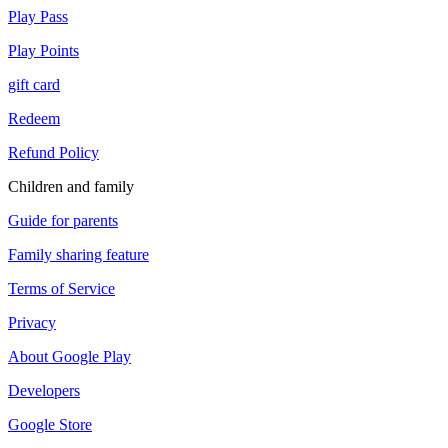
Play Pass
Play Points
gift card
Redeem
Refund Policy
Children and family
Guide for parents
Family sharing feature
Terms of Service
Privacy
About Google Play
Developers
Google Store