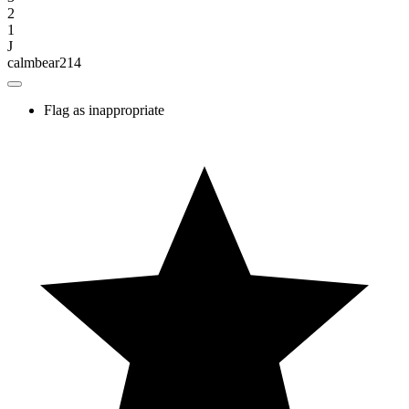
2
1
J
calmbear214
Flag as inappropriate