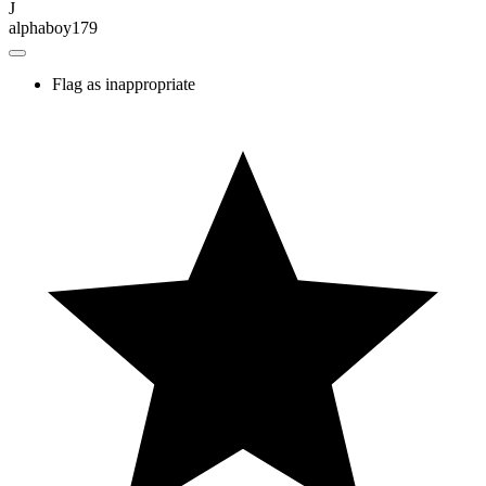
J
alphaboy179
Flag as inappropriate