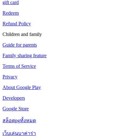
gift card
Redeem
Refund Policy
Children and family
Guide for parents
Family sharing feature
Terms of Service
Privacy
About Google Play
Developers
Google Store
สล็อตpgทั้งหมด
เว็บเล่นบาค่าร่า