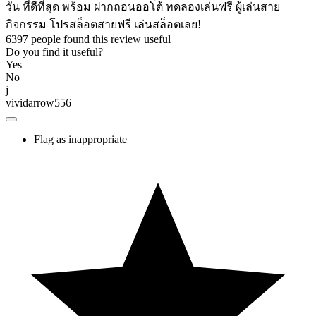
วัน ที่ดีที่สุด พร้อม ฝากถอนออโต้ ทดลองเล่นฟรี ผู้เล่นสาย
กิจกรรม โปรสล็อตสายฟรี เล่นสล็อตเลย!
6397 people found this review useful
Do you find it useful?
Yes
No
j
vividarrow556
Flag as inappropriate