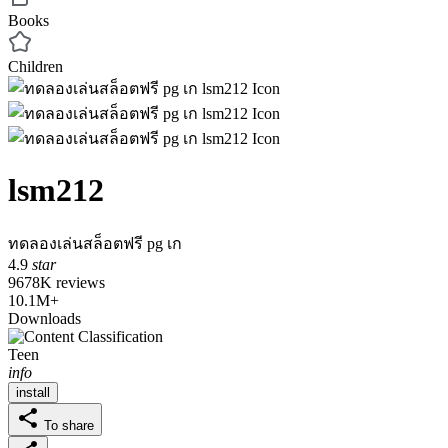
Books
Children
lsm212
ทดลองเล่นสล็อตฟรี pg เก
4.9
star
9678K reviews
10.1M+
Downloads
Teen
info
install
To share