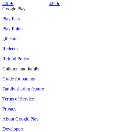
4.9 ★
4.9 ★
Google Play
Play Pass
Play Points
gift card
Redeem
Refund Policy
Children and family
Guide for parents
Family sharing feature
Terms of Service
Privacy
About Google Play
Developers