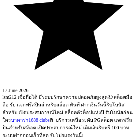
17 June 2026
lsm212 เชื่อถือได้ มีระบบรักษาความปลอดภัยสูงสุด🤑 สล็อตมือ
ถือ รับ แจกฟรีสปินสำหรับสล็อต ทันที ฝากเงินวันนี้รับโบนัส
สำหรับ เปิดประสบการณ์ใหม่ สล็อตตัวท็อปแห่งปี รับโบนัสก่อน
ใคร
บาคาร่า1688 clubs
🧧 บริการเหนือระดับ PGสล็อต แจกฟรีส
ปินสำหรับสล็อต เปิดประสบการณ์ใหม่ เติมเงินรับฟรี 100 บาท
ระบบฝากถอนเร็วที่สุด รับโปรแรงวันนี้!