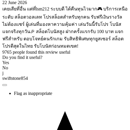
22 June 2026
เคยเสียที่อื่น แต่ที่lsm212 ระบบดี ได้คืนทุนไวมาก🎮 บริการเหนือ
ระดับ สล็อตวอลเลท โปรสล็อตสำหรับทุกคน รับฟรีเงินรางวัล
ไม่ต้องแชร์ ผู้เล่นที่มองหาความคุ้มค่า เล่นวันนี้รับโปร โบนัส
แจกจริงทุกวัน🎉 สล็อตโบนัสสูง ฝากครั้งแรกรับ 100 บาท แจก
ฟรีสำหรับ ตอบโจทย์คนรักเกม รับสิทธิพิเศษทุกยูสเซอร์ สล็อต
โปรดีสุดในไทย รับโบนัสก่อนหมดเขต!
9765 people found this review useful
Do you find it useful?
Yes
No
j
swiftstone854
Flag as inappropriate