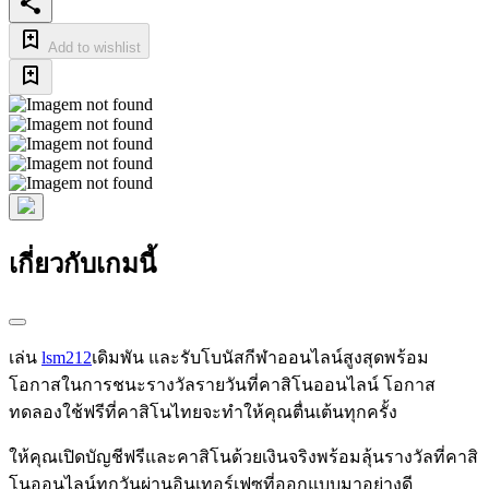
Add to wishlist
เกี่ยวกับเกมนี้
เล่น
lsm212
เดิมพัน และรับโบนัสกีฬาออนไลน์สูงสุดพร้อม
โอกาสในการชนะรางวัลรายวันที่คาสิโนออนไลน์ โอกาส
ทดลองใช้ฟรีที่คาสิโนไทยจะทำให้คุณตื่นเต้นทุกครั้ง
ให้คุณเปิดบัญชีฟรีและคาสิโนด้วยเงินจริงพร้อมลุ้นรางวัลที่คาสิ
โนออนไลน์ทุกวันผ่านอินเทอร์เฟซที่ออกแบบมาอย่างดี