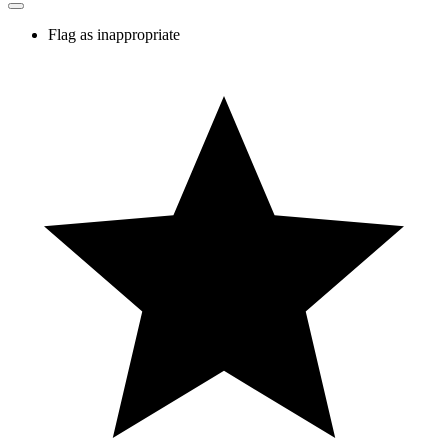
Flag as inappropriate