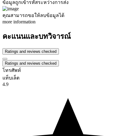
ข้อมูลถูกเข้ารหัสระหว่างการส่ง
คุณสามารถขอให้ลบข้อมูลได้
more information
คะแนนและบทวิจารณ์
Ratings and reviews checked
Ratings and reviews checked
โทรศัพท์
แท็บเล็ต
4.9