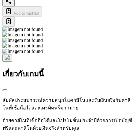
Add to wishlist
เกี่ยวกับเกมนี้
สัมผัสประสบการณ์ความสนุกในคาสิโนและรับเงินจริงกับคาสิ
โนที่เชื่อถือได้และเครดิตฟรีมากมาย
ด้วยคาสิโนที่เชื่อถือได้และโปรโมชั่นประจำปีด้วยการเปิดบัญชี
ฟรีและคาสิโนด้วยเงินจริงสำหรับคุณ