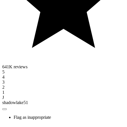
641K reviews
5
4
3
2
1
J
shadowlake51
Flag as inappropriate