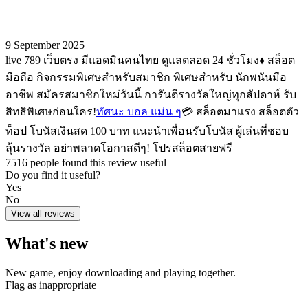
9 September 2025
live 789 เว็บตรง มีแอดมินคนไทย ดูแลตลอด 24 ชั่วโมง♦️ สล็อต
มือถือ กิจกรรมพิเศษสำหรับสมาชิก พิเศษสำหรับ นักพนันมือ
อาชีพ สมัครสมาชิกใหม่วันนี้ การันตีรางวัลใหญ่ทุกสัปดาห์ รับ
สิทธิพิเศษก่อนใคร!
ทัศนะ บอล แม่น ๆ
💳 สล็อตมาแรง สล็อตตัว
ท็อป โบนัสเงินสด 100 บาท แนะนำเพื่อนรับโบนัส ผู้เล่นที่ชอบ
ลุ้นรางวัล อย่าพลาดโอกาสดีๆ! โปรสล็อตสายฟรี
7516 people found this review useful
Do you find it useful?
Yes
No
View all reviews
What's new
New game, enjoy downloading and playing together.
Flag as inappropriate