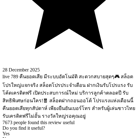
28 December 2025
live 789 คืนยอดเสีย มีระบบอัตโนมัติ สะดวกสบายสุดๆ🎮 สล็อต
โปรใหญ่แจกจริง สล็อตโปรประจำเดือน ฝากเงินรับโปรแรง รับ
โค้ดเครดิตฟรี เปิดประสบการณ์ใหม่ บริการลูกค้าตลอดปี รับ
สิทธิพิเศษก่อนใคร!🧧 สล็อตฝากถอนออโต้ โปรแรงแห่งเดือนนี้
คืนยอดเสียทุกสัปดาห์ เพียงยืนยันเบอร์โทร สำหรับผู้เล่นชาวไทย
รับเครดิตฟรีไม่อั้น รางวัลใหญ่รอคุณอยู่
7673 people found this review useful
Do you find it useful?
Yes