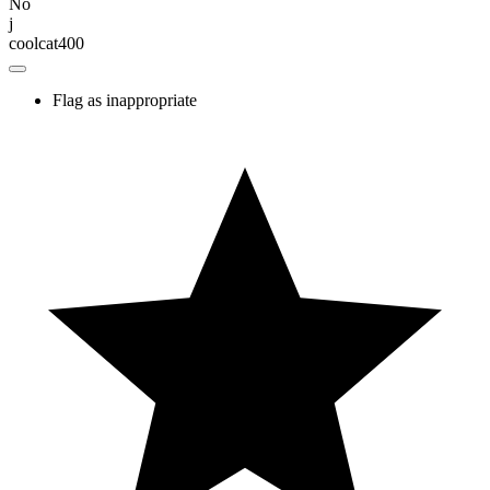
No
j
coolcat400
Flag as inappropriate