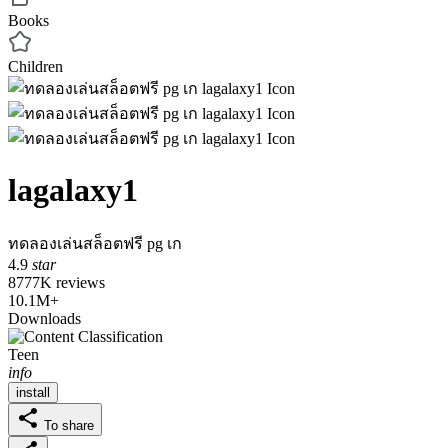
Books
Children
lagalaxy1
ทดลองเล่นสล็อตฟรี pg เก
4.9
star
8777K reviews
10.1M+
Downloads
Teen
info
install
To share