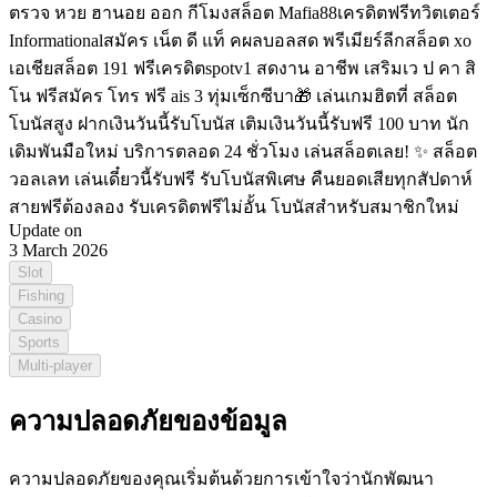
ตรวจ หวย ฮานอย ออก กีโมงสล็อต Mafia88เครดิตฟรีทวิตเตอร์
Informationalสมัคร เน็ต ดี แท็ คผลบอลสด พรีเมียร์ลีกสล็อต xo
เอเชียสล็อต 191 ฟรีเครดิตspotv1 สดงาน อาชีพ เสริมเว ป คา สิ
โน ฟรีสมัคร โทร ฟรี ais 3 ทุ่มเซ็กซีบา🎁 เล่นเกมฮิตที่ สล็อต
โบนัสสูง ฝากเงินวันนี้รับโบนัส เติมเงินวันนี้รับฟรี 100 บาท นัก
เดิมพันมือใหม่ บริการตลอด 24 ชั่วโมง เล่นสล็อตเลย! ✨ สล็อต
วอลเลท เล่นเดี๋ยวนี้รับฟรี รับโบนัสพิเศษ คืนยอดเสียทุกสัปดาห์
สายฟรีต้องลอง รับเครดิตฟรีไม่อั้น โบนัสสำหรับสมาชิกใหม่
Update on
3 March 2026
Slot
Fishing
Casino
Sports
Multi-player
ความปลอดภัยของข้อมูล
ความปลอดภัยของคุณเริ่มต้นด้วยการเข้าใจว่านักพัฒนา