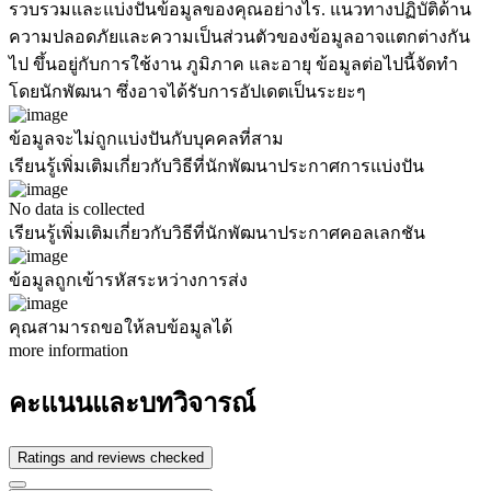
รวบรวมและแบ่งปันข้อมูลของคุณอย่างไร.
แนวทางปฏิบัติด้าน
ความปลอดภัยและความเป็นส่วนตัวของข้อมูลอาจแตกต่างกัน
ไป ขึ้นอยู่กับการใช้งาน ภูมิภาค และอายุ
ข้อมูลต่อไปนี้จัดทำ
โดยนักพัฒนา ซึ่งอาจได้รับการอัปเดตเป็นระยะๆ
ข้อมูลจะไม่ถูกแบ่งปันกับบุคคลที่สาม
เรียนรู้เพิ่มเติมเกี่ยวกับวิธีที่นักพัฒนาประกาศการแบ่งปัน
No data is collected
เรียนรู้เพิ่มเติมเกี่ยวกับวิธีที่นักพัฒนาประกาศคอลเลกชัน
ข้อมูลถูกเข้ารหัสระหว่างการส่ง
คุณสามารถขอให้ลบข้อมูลได้
more information
คะแนนและบทวิจารณ์
Ratings and reviews checked