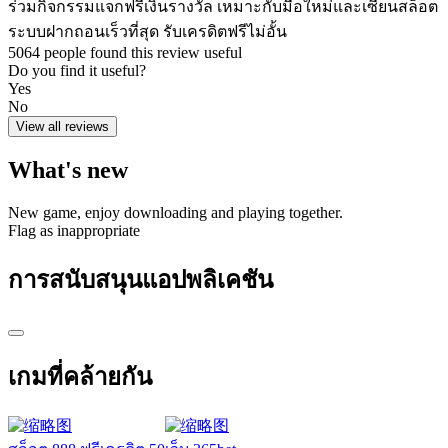
ร่วมกิจกรรมแจกฟรีเงินรางวัล เหมาะกับมือใหม่และเซียนสล็อต
ระบบฝากถอนเร็วที่สุด รับเครดิตฟรีไม่อั้น
5064 people found this review useful
Do you find it useful?
Yes
No
View all reviews
What's new
New game, enjoy downloading and playing together.
Flag as inappropriate
การสนับสนุนแอปพลิเคชัน
เกมที่คล้ายกัน