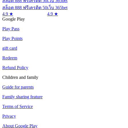
สล็อต 888 ฟรีเครดิต 50
เว็บ 365bet
สล็อต 888 ฟรีเครดิต 50
เว็บ 365bet
4.9 ★
4.9 ★
Google Play
Play Pass
Play Points
gift card
Redeem
Refund Policy
Children and family
Guide for parents
Family sharing feature
Terms of Service
Privacy
About Google Play