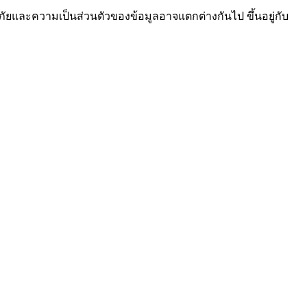
ยและความเป็นส่วนตัวของข้อมูลอาจแตกต่างกันไป ขึ้นอยู่กับ