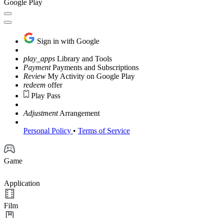
Google Play
Sign in with Google
play_apps
Library and Tools
Payment
Payments and Subscriptions
Review
My Activity on Google Play
redeem
offer
Play Pass
Adjustment
Arrangement
Personal Policy
•
Terms of Service
Game
Application
Film