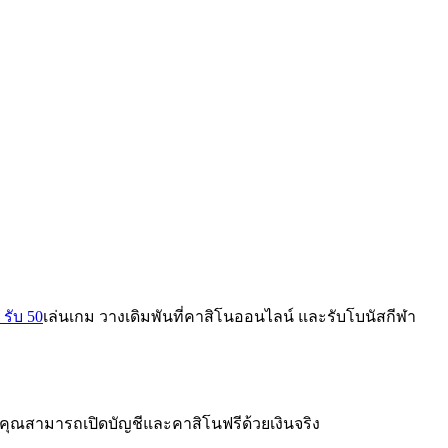
 รับ 50
เล่นเกม วางเดิมพันที่คาสิโนออนไลน์ และรับโบนัสกีฬา
คุณสามารถเปิดบัญชีและคาสิโนฟรีด้วยเงินจริง