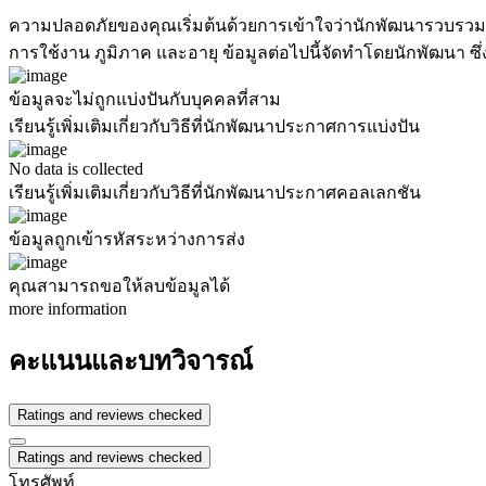
ความปลอดภัยของคุณเริ่มต้นด้วยการเข้าใจว่านักพัฒนารวบรวม
การใช้งาน ภูมิภาค และอายุ
ข้อมูลต่อไปนี้จัดทำโดยนักพัฒนา ซึ
ข้อมูลจะไม่ถูกแบ่งปันกับบุคคลที่สาม
เรียนรู้เพิ่มเติมเกี่ยวกับวิธีที่นักพัฒนาประกาศการแบ่งปัน
No data is collected
เรียนรู้เพิ่มเติมเกี่ยวกับวิธีที่นักพัฒนาประกาศคอลเลกชัน
ข้อมูลถูกเข้ารหัสระหว่างการส่ง
คุณสามารถขอให้ลบข้อมูลได้
more information
คะแนนและบทวิจารณ์
Ratings and reviews checked
Ratings and reviews checked
โทรศัพท์