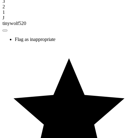
3
2
1
J
tinywolf520
Flag as inappropriate