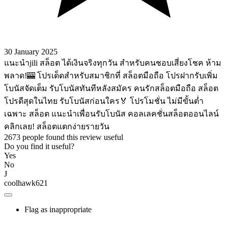
30 January 2025
แนะนำjili สล็อต ได้เงินจริงทุกวัน สำหรับคนชอบเสี่ยงโชค ห้าม
พลาด!🎰 โปรเด็ดสำหรับสมาชิกที่ สล็อตมือถือ โปรฝากรับเพิ่ม
โบนัสจัดเต็ม รับโบนัสทันทีหลังสมัคร คนรักสล็อตมือถือ สล็อต
โปรดีสุดในไทย รับโบนัสก่อนใคร🏅 โปรโมชั่น ไม่มีขั้นต่ำ
เฉพาะ สล็อต แนะนำเพื่อนรับโบนัส คอลเลคชั่นสล็อตออนไลน์
คลิกเลย! สล็อตแตกง่ายรายวัน
2673 people found this review useful
Do you find it useful?
Yes
No
J
coolhawk621
Flag as inappropriate