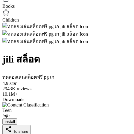
Books
Children
jili สล็อต
ทดลองเล่นสล็อตฟรี pg เก
4.9
star
2943K reviews
10.1M+
Downloads
Teen
info
install
To share