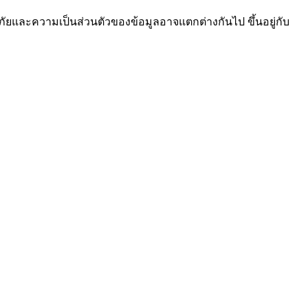
ยและความเป็นส่วนตัวของข้อมูลอาจแตกต่างกันไป ขึ้นอยู่กับ