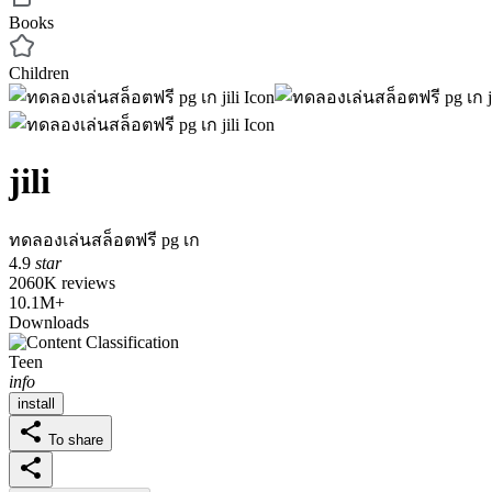
Books
Children
jili
ทดลองเล่นสล็อตฟรี pg เก
4.9
star
2060K reviews
10.1M+
Downloads
Teen
info
install
To share