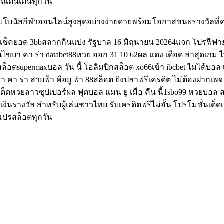
ณตื่นเต้นทุกวัน
ับโบนัสกีฬาออนไลน์สูงสุดอย่างง่ายดายพร้อมโอกาสชนะรางวัลที่
เช็คยอด 3bbสลากกินแบ่ง รัฐบาล 16 มิถุนายน 20264แจก โปรฟีฟายย
ไขบา คา ร่า databet88หวย ออก 31 10 62ผล แดง เดือด ล่าสุดเกม ไพ่ ด
ล็อตsupermaxบอล วัน นี้ โอลิมปิกสล็อต xo66เข้า ibcbet ไมได้บอล เ
ง3บา คา ร่า สายฟ้า คือยู ฟ่า 88สล็อต ยิงปลาฟรีเครดิต ไม่ต้องฝาก
ลขเด็ดหวยลาวซุปเปอร์ผล ฟุตบอล แมน ยู เมื่อ คืน นี้1sbo99 หวยบอล
เงินรางวัล สำหรับผู้เล่นชาวไทย รับเครดิตฟรีไม่อั้น โปรโมชั่นเด็ด
โปรสล็อตทุกวัน