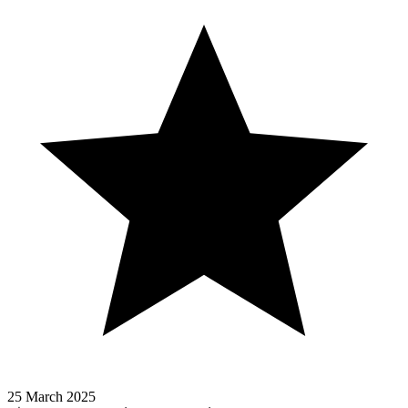
25 March 2025