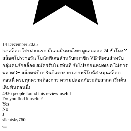
14 December 2025
ize สล็อต โปรฝากแรก มีแอดมินคนไทย ดูแลตลอด 24 ชั่วโมง🏅
สล็อตโปรรายวัน โบนัสพิเศษสำหรับสมาชิก VIP พิเศษสำหรับ
กลุ่มคนรักสล็อต สมัครรับโปรทันที รับโปรก่อนหมดเขต ไม่ควร
พลาด!🎯 สล็อตฟรี การันตีแตกง่าย แจกฟรีโบนัส หมุนสล็อต
ตอนนี้ ครบทุกความต้องการ ความปลอดภัยระดับสากล เริ่มต้น
เดิมพันตอนนี้!
4936 people found this review useful
Do you find it useful?
Yes
No
J
silentsky760