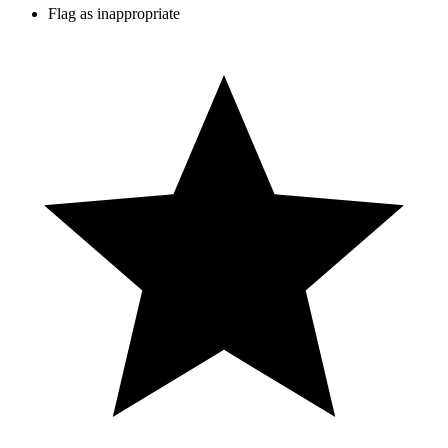
Flag as inappropriate