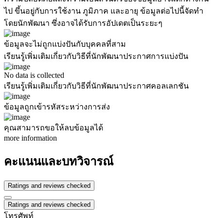
ไป ขึ้นอยู่กับการใช้งาน ภูมิภาค และอายุ
ข้อมูลต่อไปนี้จัดทำ
โดยนักพัฒนา ซึ่งอาจได้รับการอัปเดตเป็นระยะๆ
ข้อมูลจะไม่ถูกแบ่งปันกับบุคคลที่สาม
เรียนรู้เพิ่มเติมเกี่ยวกับวิธีที่นักพัฒนาประกาศการแบ่งปัน
No data is collected
เรียนรู้เพิ่มเติมเกี่ยวกับวิธีที่นักพัฒนาประกาศคอลเลกชัน
ข้อมูลถูกเข้ารหัสระหว่างการส่ง
คุณสามารถขอให้ลบข้อมูลได้
more information
คะแนนและบทวิจารณ์
Ratings and reviews checked
Ratings and reviews checked
โทรศัพท์