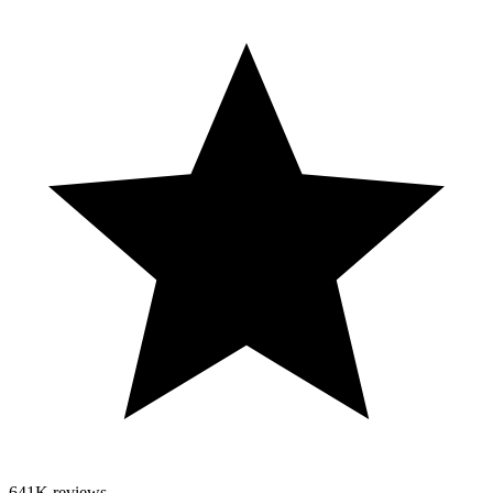
641K reviews