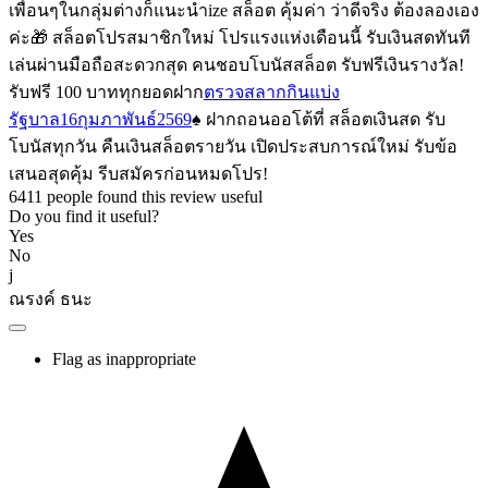
เพื่อนๆในกลุ่มต่างก็แนะนำize สล็อต คุ้มค่า ว่าดีจริง ต้องลองเอง
ค่ะ🎁 สล็อตโปรสมาชิกใหม่ โปรแรงแห่งเดือนนี้ รับเงินสดทันที
เล่นผ่านมือถือสะดวกสุด คนชอบโบนัสสล็อต รับฟรีเงินรางวัล!
รับฟรี 100 บาททุกยอดฝาก
ตรวจสลากกินแบ่ง
รัฐบาล16กุมภาพันธ์2569
♠️ ฝากถอนออโต้ที่ สล็อตเงินสด รับ
โบนัสทุกวัน คืนเงินสล็อตรายวัน เปิดประสบการณ์ใหม่ รับข้อ
เสนอสุดคุ้ม รีบสมัครก่อนหมดโปร!
6411 people found this review useful
Do you find it useful?
Yes
No
j
ณรงค์ ธนะ
Flag as inappropriate