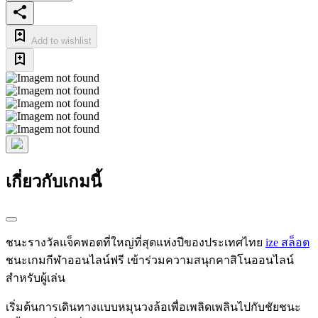
Add to wishlist
เกี่ยวกับเกมนี้
ชนะรางวัลแจ็คพอตที่ใหญ่ที่สุดแห่งปีของประเทศไทย
ize สล็อต
ชนะเกมกีฬาออนไลน์ฟรี เข้าร่วมความสนุกคาสิโนออนไลน์
สำหรับผู้เล่น
เริ่มต้นการเดินทางแบบหมุนวงล้อเพื่อเพลิดเพลินไปกับชัยชนะ