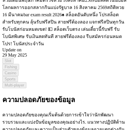
หวยเดือนพฤษภาคมตรวจหวย 16สิงหาคม2569บอลสดวันนี้บอล
โลกผลการออกสลากกินแบ่งรัฐบาล 16 สิงหาคม 2569สถิติหวย
16 มีนาคมbar exam result 2026♠️ สล็อตอันดับหนึ่ง โปรสล็อต
สำหรับทุกคน ลุ้นรับฟรีสปิน สายฟรีต้องลอง แจกฟรีสปินทุกวัน
รับโบนัสก่อนหมดเขต! 💵 สล็อตเว็บตรง เล่นเดี๋ยวนี้รับฟรี รับ
โบนัสพิเศษ รับเงินสดทันที สายฟรีต้องลอง รีบสมัครก่อนหมด
โปร! โบนัสประจำวัน
Update on
29 May 2025
Slot
Fishing
Casino
Sports
Multi-player
ความปลอดภัยของข้อมูล
ความปลอดภัยของคุณเริ่มต้นด้วยการเข้าใจว่านักพัฒนา
รวบรวมและแบ่งปันข้อมูลของคุณอย่างไร.
แนวทางปฏิบัติด้าน
ความปลอดภัยและความเป็นส่วนตัวของข้อมูลอาจแตกต่างกัน