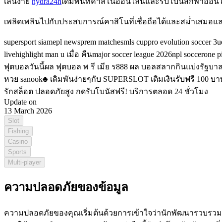
เล่นง่าย
hydra24h
เดิมพันที่คาสิโนออนไลน์และรับโบนัสกีฬาออนไลน์
เพลิดเพลินไปกับประสบการณ์คาสิโนที่เชื่อถือได้และสม่ำเสมอแล
supersport siamepl newsprem matchesmls cuppro evolution soccer 3u
livehighlight man u เมื่อ คืนmajor soccer league 2026npl soccero
ฟุตบอลวันนี้ผล ฟุตบอล พ รี เมีย ร888 ผล บอลสลากกินแบ่งรั
หวย sanook♣️ เดิมพันง่ายๆกับ SUPERSLOT เติมเงินรับฟรี 100 บ
รักสล็อต ปลอดภัยสูง กดรับโบนัสฟรี! บริการตลอด 24 ชั่วโมง
Update on
13 March 2026
Slot
Fishing
Casino
Sports
Multi-player
ความปลอดภัยของข้อมูล
ความปลอดภัยของคุณเริ่มต้นด้วยการเข้าใจว่านักพัฒนารวบรวม