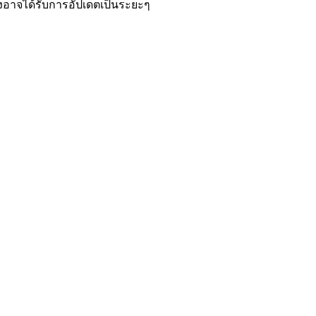
่งอาจได้รับการอัปเดตเป็นระยะๆ