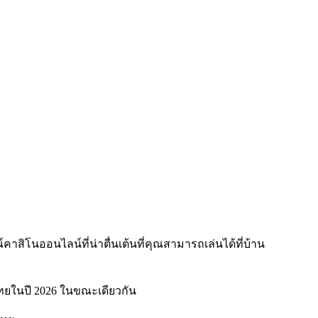
นออนไลน์ที่น่าตื่นเต้นที่คุณสามารถเล่นได้ที่บ้าน
ศไทยในปี 2026 ในขณะเดียวกัน