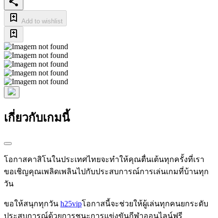
Add to wishlist
เกี่ยวกับเกมนี้
โอกาสคาสิโนในประเทศไทยจะทำให้คุณตื่นเต้นทุกครั้งที่เรา
ขอเชิญคุณเพลิดเพลินไปกับประสบการณ์การเล่นเกมที่บ้านทุก
วัน
ขอให้สนุกทุกวัน
h25vip
โอกาสนี้จะช่วยให้ผู้เล่นทุกคนยกระดับ
ประสบการณ์ด้วยการชนะการแข่งขันกีฬาออนไลน์ฟรี