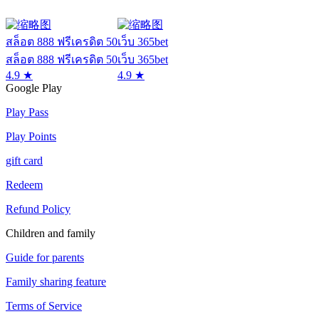
สล็อต 888 ฟรีเครดิต 50
เว็บ 365bet
สล็อต 888 ฟรีเครดิต 50
เว็บ 365bet
4.9 ★
4.9 ★
Google Play
Play Pass
Play Points
gift card
Redeem
Refund Policy
Children and family
Guide for parents
Family sharing feature
Terms of Service