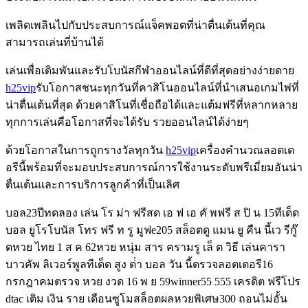
เพลิดเพลินไปกับประสบการณ์แจ็คพอตที่น่าตื่นเต้นที่คุณ
สามารถเล่นที่บ้านได้
เล่นเพื่อเดิมพันและรับโบนัสกีฬาออนไลน์ที่ดีที่สุดอย่างง่ายดาย
h25vip
รับโอกาสชนะทุกวันที่คาสิโนออนไลน์ที่นำเสนอเกมไพ่ที่
น่าตื่นเต้นที่สุด ด้วยคาสิโนที่เชื่อถือได้และแต้มฟรีที่หลากหลาย
ทุกการเล่นคือโอกาสที่จะได้รับ รวยออนไลน์ได้ง่ายๆ
ด้วยโอกาสในการถูกรางวัลทุกวัน
h25vip
เครื่องคำนวณลอตเต
อรีนี้พร้อมที่จะมอบประสบการณ์การใช้งานระดับพรีเมี่ยมอันน่า
ตื่นเต้นและการบริการลูกค้าที่เป็นเลิศ
บอล23ปีทดลอง เล่น โร ม่า ฟรีสด เอ ฟ เอ คั พฟรี ส ปิ น 15ทีเด็ด
บอล ยูโรโบนัส โทร ฟรี ท รู มูฟe205 สล็อตดู แมน ยู คืน นี้เว รีกู๊
ดหวย ไทย 1 ส ค 62หวย หนุ่ม สาร ครามรู เล็ ต วิธี เล่นคารา
บาวคัพ ลิเวอร์พูลทีเด็ด สูง ต่ํา บอล วัน นี้ตรวจลอตเตอรี16
กรกฎาคมตรวจ หวย งวด 16 พ ย 59winner55 555 เครดิต ฟรีโปร
dtac เติม เงิน ราย เดือนซูโมสล็อตผลหวยพิเศษ300 ถอนไม่อั้น