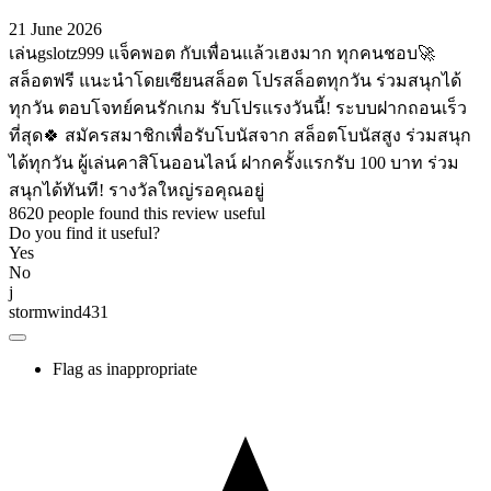
21 June 2026
เล่นgslotz999 แจ็คพอต กับเพื่อนแล้วเฮงมาก ทุกคนชอบ🚀
สล็อตฟรี แนะนำโดยเซียนสล็อต โปรสล็อตทุกวัน ร่วมสนุกได้
ทุกวัน ตอบโจทย์คนรักเกม รับโปรแรงวันนี้! ระบบฝากถอนเร็ว
ที่สุด🍀 สมัครสมาชิกเพื่อรับโบนัสจาก สล็อตโบนัสสูง ร่วมสนุก
ได้ทุกวัน ผู้เล่นคาสิโนออนไลน์ ฝากครั้งแรกรับ 100 บาท ร่วม
สนุกได้ทันที! รางวัลใหญ่รอคุณอยู่
8620 people found this review useful
Do you find it useful?
Yes
No
j
stormwind431
Flag as inappropriate