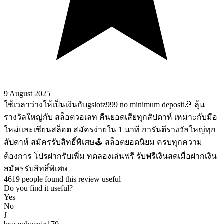
9 August 2025
ใช้เวลาว่างให้เป็นเงินกับgslotz999 no minimum deposit🎉 ลุ้น
รางวัลใหญ่กับ สล็อตวอเลท คืนยอดเสียทุกสัปดาห์ เหมาะกับมือ
ใหม่และเซียนสล็อต สมัครง่ายใน 1 นาที การันตีรางวัลใหญ่ทุก
สัปดาห์ สมัครรับสิทธิ์พิเศษ🕹️ สล็อตยอดนิยม ครบทุกความ
ต้องการ โปรฝากรับเพิ่ม ทดลองเล่นฟรี รับฟรีเงินสดเมื่อฝากเงิน
สมัครรับสิทธิ์พิเศษ
4619 people found this review useful
Do you find it useful?
Yes
No
J