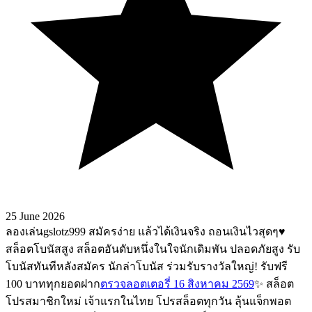
25 June 2026
ลองเล่นgslotz999 สมัครง่าย แล้วได้เงินจริง ถอนเงินไวสุดๆ♥️
สล็อตโบนัสสูง สล็อตอันดับหนึ่งในใจนักเดิมพัน ปลอดภัยสูง รับ
โบนัสทันทีหลังสมัคร นักล่าโบนัส ร่วมรับรางวัลใหญ่! รับฟรี
100 บาททุกยอดฝาก
ตรวจลอตเตอรี่ 16 สิงหาคม 2569
✨ สล็อต
โปรสมาชิกใหม่ เจ้าแรกในไทย โปรสล็อตทุกวัน ลุ้นแจ็กพอต