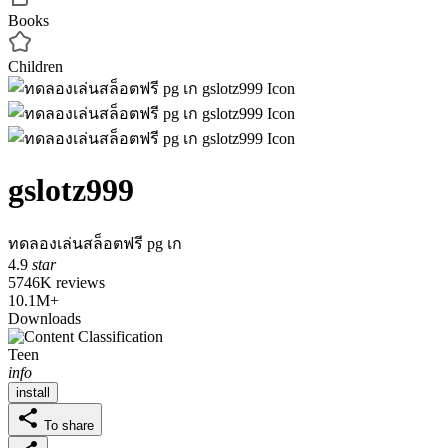
Books
Children
gslotz999
ทดลองเล่นสล็อตฟรี pg เก
4.9
star
5746K reviews
10.1M+
Downloads
Teen
info
install
To share