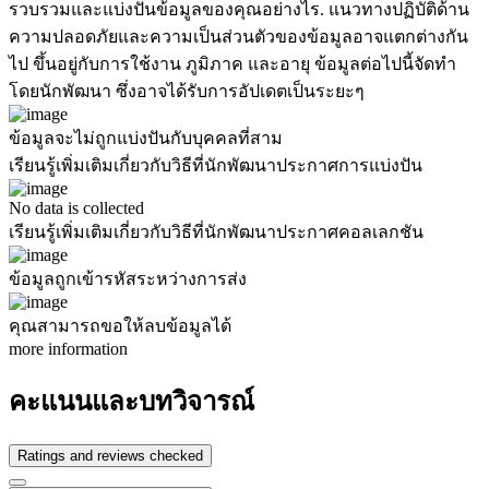
รวบรวมและแบ่งปันข้อมูลของคุณอย่างไร.
แนวทางปฏิบัติด้าน
ความปลอดภัยและความเป็นส่วนตัวของข้อมูลอาจแตกต่างกัน
ไป ขึ้นอยู่กับการใช้งาน ภูมิภาค และอายุ
ข้อมูลต่อไปนี้จัดทำ
โดยนักพัฒนา ซึ่งอาจได้รับการอัปเดตเป็นระยะๆ
ข้อมูลจะไม่ถูกแบ่งปันกับบุคคลที่สาม
เรียนรู้เพิ่มเติมเกี่ยวกับวิธีที่นักพัฒนาประกาศการแบ่งปัน
No data is collected
เรียนรู้เพิ่มเติมเกี่ยวกับวิธีที่นักพัฒนาประกาศคอลเลกชัน
ข้อมูลถูกเข้ารหัสระหว่างการส่ง
คุณสามารถขอให้ลบข้อมูลได้
more information
คะแนนและบทวิจารณ์
Ratings and reviews checked