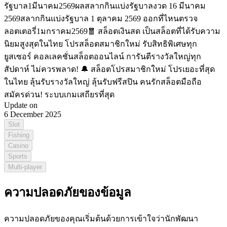
รัฐบาล1มีนาคม2569ผลสลากกินแบ่งรัฐบาลงวด 16 มีนาคม
2569สลากกินแบ่งรัฐบาล 1 ตุลาคม 2569 ออกที่ไหนตรวจ
ลอตเตอรี่1มกราคม2569🧧 สล็อตเงินสด เป็นสล็อตที่ได้รับความ
นิยมสูงสุดในไทย โปรสล็อตสมาชิกใหม่ รับสิทธิพิเศษทุก
ยูสเซอร์ คอลเลคชั่นสล็อตออนไลน์ การันตีรางวัลใหญ่ทุก
สัปดาห์ ไม่ควรพลาด! 🔔 สล็อตโปรสมาชิกใหม่ โปรเยอะที่สุด
ในไทย ลุ้นรับรางวัลใหญ่ ลุ้นรับฟรีสปิน คนรักสล็อตมือถือ
สมัครด่วน! ระบบเกมเสถียรที่สุด
Update on
6 December 2025
Slot
Fishing
Casino
Sports
Multi-player
ความปลอดภัยของข้อมูล
ความปลอดภัยของคุณเริ่มต้นด้วยการเข้าใจว่านักพัฒนา